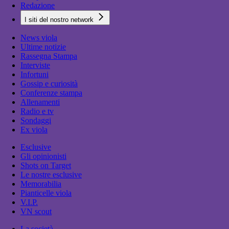
Redazione
I siti del nostro network
News viola
Ultime notizie
Rassegna Stampa
Interviste
Infortuni
Gossip e curiosità
Conferenze stampa
Allenamenti
Radio e tv
Sondaggi
Ex viola
Esclusive
Gli opinionisti
Shots on Target
Le nostre esclusive
Memorabilia
Pianticelle viola
V.I.P.
VN scout
La società