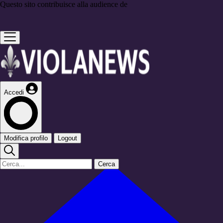
Questo sito contribuisce alla audience de
Accedi
Modifica profilo
Logout
Cerca