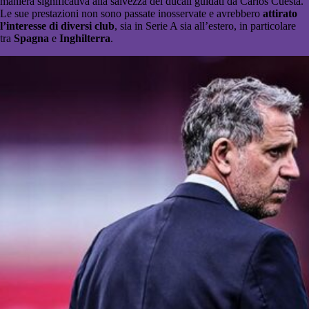
maniera significativa alla salvezza dei ducali guidati da
Carlos Cuesta
.
Le sue prestazioni non sono passate inosservate e avrebbero
attirato
l’interesse di diversi club
, sia in Serie A sia all’estero, in particolare
tra
Spagna
e
Inghilterra
.