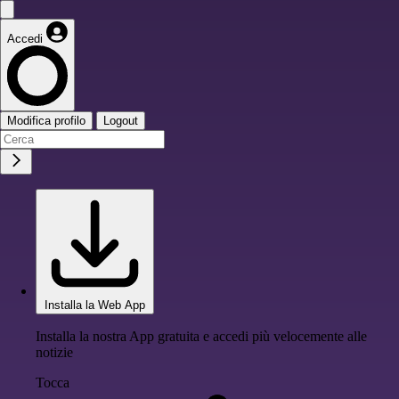
Accedi
Modifica profilo
Logout
Installa la Web App
Installa la nostra App gratuita e accedi più velocemente alle
notizie
Tocca