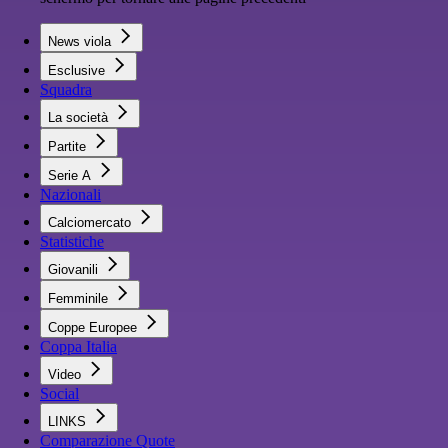
News viola
Esclusive
Squadra
La società
Partite
Serie A
Nazionali
Calciomercato
Statistiche
Giovanili
Femminile
Coppe Europee
Coppa Italia
Video
Social
LINKS
Comparazione Quote