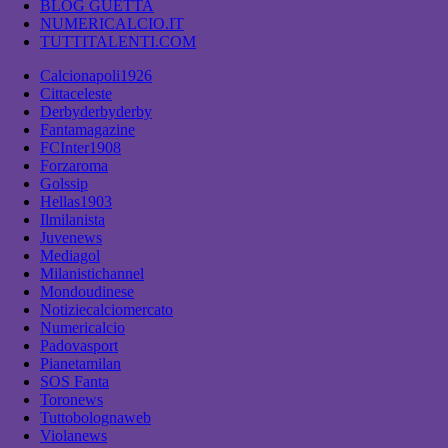
BLOG GUETTA
NUMERICALCIO.IT
TUTTITALENTI.COM
Calcionapoli1926
Cittaceleste
Derbyderbyderby
Fantamagazine
FCInter1908
Forzaroma
Golssip
Hellas1903
Ilmilanista
Juvenews
Mediagol
Milanistichannel
Mondoudinese
Notiziecalciomercato
Numericalcio
Padovasport
Pianetamilan
SOS Fanta
Toronews
Tuttobolognaweb
Violanews