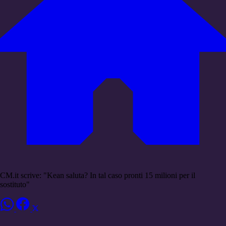
CM.it scrive: "Kean saluta? In tal caso pronti 15 milioni per il
sostituto"