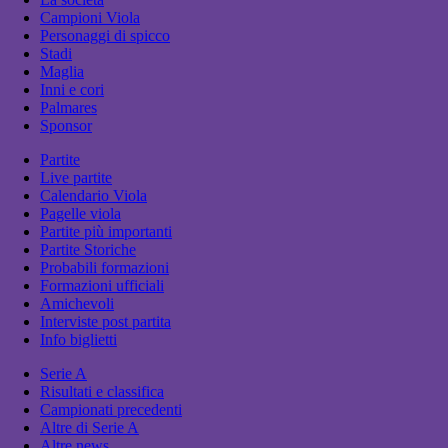
Campioni Viola
Personaggi di spicco
Stadi
Maglia
Inni e cori
Palmares
Sponsor
Partite
Live partite
Calendario Viola
Pagelle viola
Partite più importanti
Partite Storiche
Probabili formazioni
Formazioni ufficiali
Amichevoli
Interviste post partita
Info biglietti
Serie A
Risultati e classifica
Campionati precedenti
Altre di Serie A
Altre news