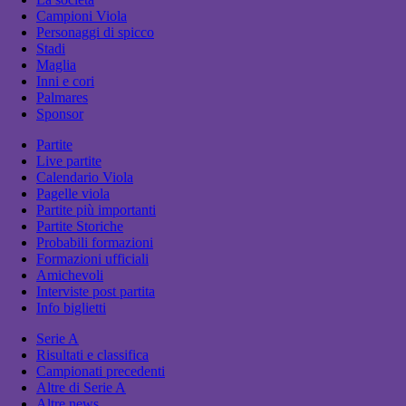
Campioni Viola
Personaggi di spicco
Stadi
Maglia
Inni e cori
Palmares
Sponsor
Partite
Live partite
Calendario Viola
Pagelle viola
Partite più importanti
Partite Storiche
Probabili formazioni
Formazioni ufficiali
Amichevoli
Interviste post partita
Info biglietti
Serie A
Risultati e classifica
Campionati precedenti
Altre di Serie A
Altre news