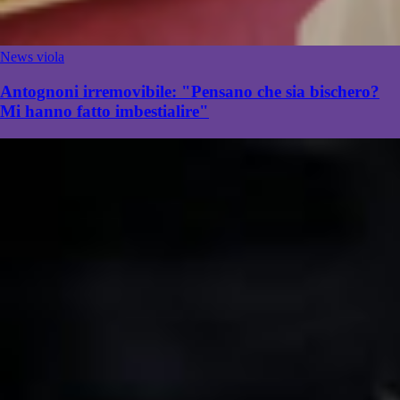
News viola
Antognoni irremovibile: "Pensano che sia bischero?
Mi hanno fatto imbestialire"