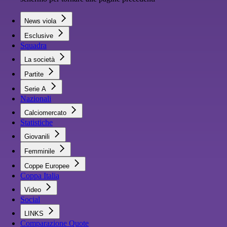
News viola
Esclusive
Squadra
La società
Partite
Serie A
Nazionali
Calciomercato
Statistiche
Giovanili
Femminile
Coppe Europee
Coppa Italia
Video
Social
LINKS
Comparazione Quote