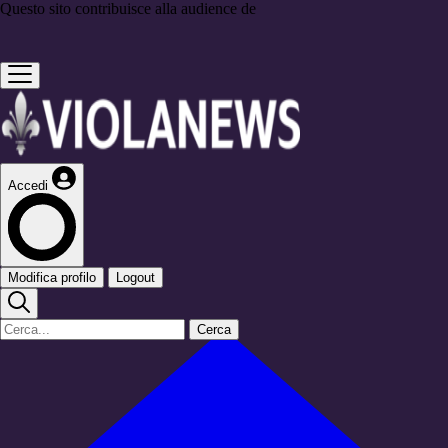
Questo sito contribuisce alla audience de
Accedi
Modifica profilo
Logout
Cerca