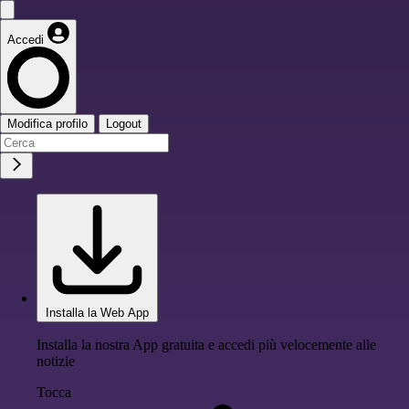
Accedi
Modifica profilo
Logout
Installa la Web App
Installa la nostra App gratuita e accedi più velocemente alle
notizie
Tocca