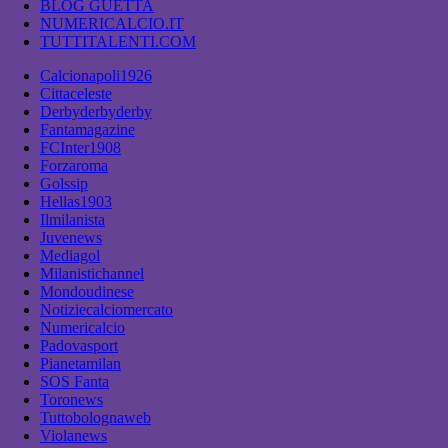
BLOG GUETTA
NUMERICALCIO.IT
TUTTITALENTI.COM
Calcionapoli1926
Cittaceleste
Derbyderbyderby
Fantamagazine
FCInter1908
Forzaroma
Golssip
Hellas1903
Ilmilanista
Juvenews
Mediagol
Milanistichannel
Mondoudinese
Notiziecalciomercato
Numericalcio
Padovasport
Pianetamilan
SOS Fanta
Toronews
Tuttobolognaweb
Violanews