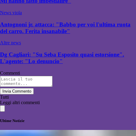
Mi hanno fatto imbestialire"
News viola
Antognoni jr. attacca: "Babbo per voi l'ultima ruota
del carro. Ferita insanabile"
Altre news
Dg Cagliari: "Su Seba Esposito quasi estorsione".
L'agente: "Lo denuncio"
Commenti
Invia Commento
Tutti
Leggi altri commenti
Ultime Notizie