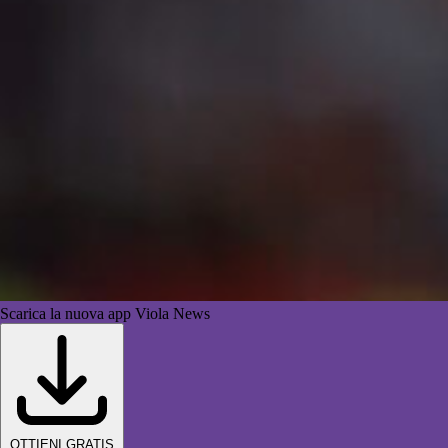
Scarica la nuova app Viola News
OTTIENI GRATIS