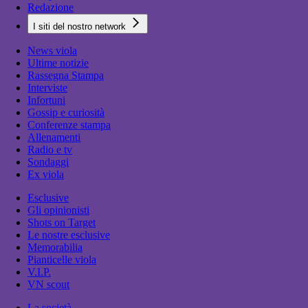
Redazione
I siti del nostro network
News viola
Ultime notizie
Rassegna Stampa
Interviste
Infortuni
Gossip e curiosità
Conferenze stampa
Allenamenti
Radio e tv
Sondaggi
Ex viola
Esclusive
Gli opinionisti
Shots on Target
Le nostre esclusive
Memorabilia
Pianticelle viola
V.I.P.
VN scout
La società