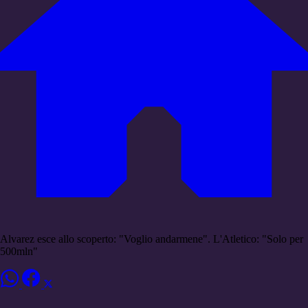
Alvarez esce allo scoperto: "Voglio andarmene". L'Atletico: "Solo per
500mln"