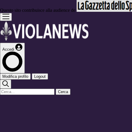
Questo sito contribuisce alla audience de
Accedi
Modifica profilo
Logout
Cerca