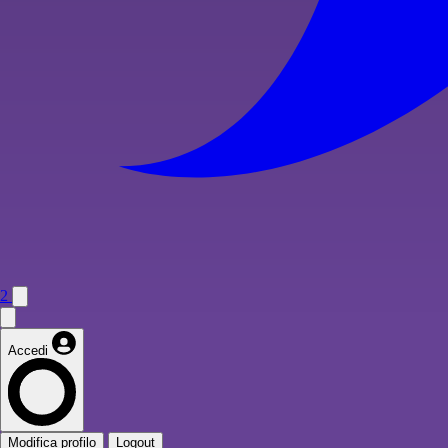
2
Accedi
Modifica profilo
Logout