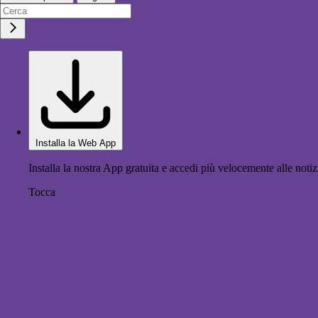
Installa la Web App
Installa la nostra App gratuita e accedi più velocemente alle notiz
Tocca