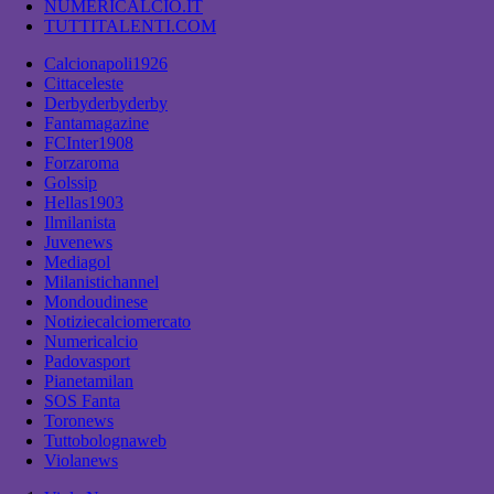
NUMERICALCIO.IT
TUTTITALENTI.COM
Calcionapoli1926
Cittaceleste
Derbyderbyderby
Fantamagazine
FCInter1908
Forzaroma
Golssip
Hellas1903
Ilmilanista
Juvenews
Mediagol
Milanistichannel
Mondoudinese
Notiziecalciomercato
Numericalcio
Padovasport
Pianetamilan
SOS Fanta
Toronews
Tuttobolognaweb
Violanews