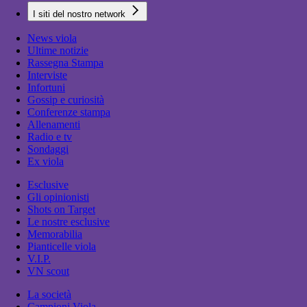
I siti del nostro network
News viola
Ultime notizie
Rassegna Stampa
Interviste
Infortuni
Gossip e curiosità
Conferenze stampa
Allenamenti
Radio e tv
Sondaggi
Ex viola
Esclusive
Gli opinionisti
Shots on Target
Le nostre esclusive
Memorabilia
Pianticelle viola
V.I.P.
VN scout
La società
Campioni Viola