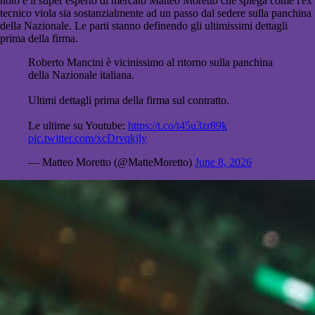
noto è il super esperto di mercato Matteo Moretto che spiega come l'ex
tecnico viola sia sostanzialmente ad un passo dal sedere sulla panchina
della Nazionale. Le parti stanno definendo gli ultimissimi dettagli
prima della firma.
Roberto Mancini è vicinissimo al ritorno sulla panchina
della Nazionale italiana.
Ultimi dettagli prima della firma sul contratto.
Le ultime su Youtube:
https://t.co/t45u3zr89k
pic.twitter.com/xcDrvqkjly
— Matteo Moretto (@MatteMoretto)
June 8, 2026