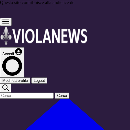
Questo sito contribuisce alla audience de
Accedi
Modifica profilo
Logout
Cerca