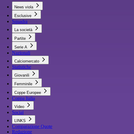
News viola
Esclusive
Squadra
La società
Partite
Serie A
Nazionali
Calciomercato
Statistiche
Giovanili
Femminile
Coppe Europee
Coppa Italia
Video
Social
LINKS
Comparazione Quote
Redazione