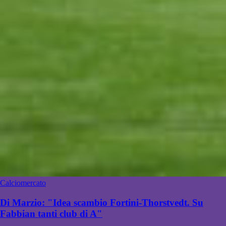
Calciomercato
Di Marzio: "Idea scambio Fortini-Thorstvedt. Su
Fabbian tanti club di A"