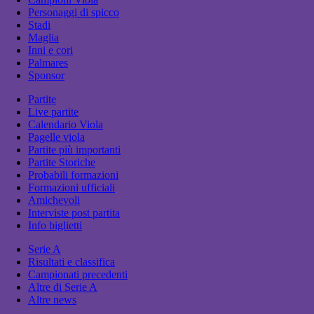
Personaggi di spicco
Stadi
Maglia
Inni e cori
Palmares
Sponsor
Partite
Live partite
Calendario Viola
Pagelle viola
Partite più importanti
Partite Storiche
Probabili formazioni
Formazioni ufficiali
Amichevoli
Interviste post partita
Info biglietti
Serie A
Risultati e classifica
Campionati precedenti
Altre di Serie A
Altre news