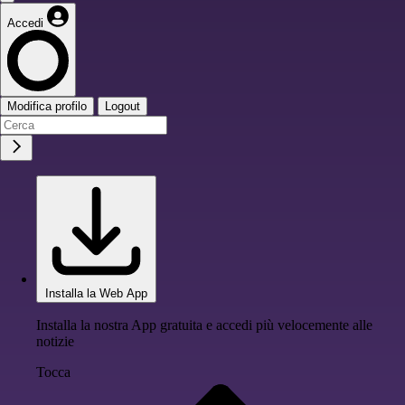
Accedi
Modifica profilo
Logout
Installa la Web App
Installa la nostra App gratuita e accedi più velocemente alle
notizie
Tocca