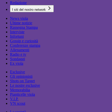
Redazione
I siti del nostro network
News viola
Ultime notizie
Rassegna Stampa
Interviste
Infortuni
Gossip e curiosità
Conferenze stampa
Allenamenti
Radio e tv
Sondaggi
Ex viola
Esclusive
Gli opinionisti
Shots on Target
Le nostre esclusive
Memorabilia
Pianticelle viola
V.I.P.
VN scout
La società