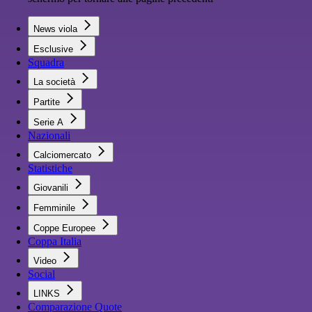
News viola
Esclusive
Squadra
La società
Partite
Serie A
Nazionali
Calciomercato
Statistiche
Giovanili
Femminile
Coppe Europee
Coppa Italia
Video
Social
LINKS
Comparazione Quote