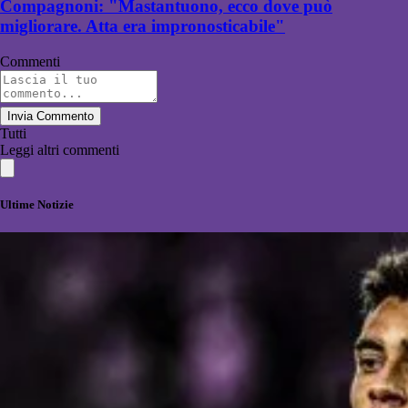
Compagnoni: "Mastantuono, ecco dove può
migliorare. Atta era impronosticabile"
Commenti
Invia Commento
Tutti
Leggi altri commenti
Ultime Notizie