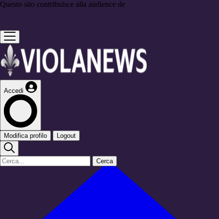
Questo sito contribuisce alla audience de
Accedi
Modifica profilo
Logout
Cerca