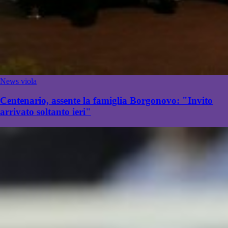
News viola
Centenario, assente la famiglia Borgonovo: "Invito
arrivato soltanto ieri"