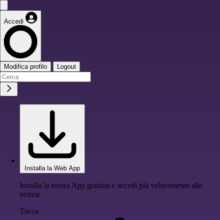
Accedi
Modifica profilo
Logout
Installa la Web App
Installa la nostra App gratuita e accedi più velocemente alle
notizie
Tocca