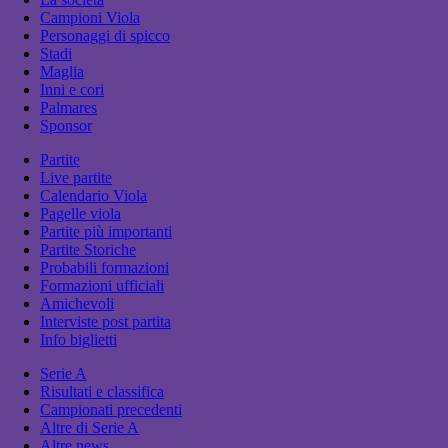
Campioni Viola
Personaggi di spicco
Stadi
Maglia
Inni e cori
Palmares
Sponsor
Partite
Live partite
Calendario Viola
Pagelle viola
Partite più importanti
Partite Storiche
Probabili formazioni
Formazioni ufficiali
Amichevoli
Interviste post partita
Info biglietti
Serie A
Risultati e classifica
Campionati precedenti
Altre di Serie A
Altre news