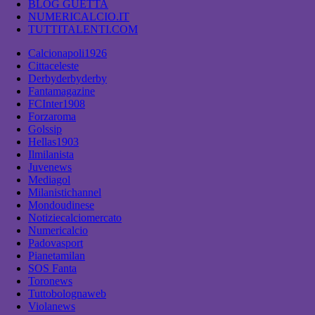
BLOG GUETTA
NUMERICALCIO.IT
TUTTITALENTI.COM
Calcionapoli1926
Cittaceleste
Derbyderbyderby
Fantamagazine
FCInter1908
Forzaroma
Golssip
Hellas1903
Ilmilanista
Juvenews
Mediagol
Milanistichannel
Mondoudinese
Notiziecalciomercato
Numericalcio
Padovasport
Pianetamilan
SOS Fanta
Toronews
Tuttobolognaweb
Violanews