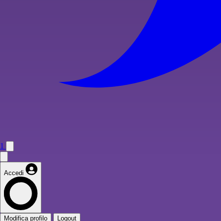
1
Accedi
Modifica profilo
Logout