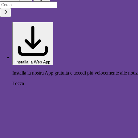
Installa la Web App
Installa la nostra App gratuita e accedi più velocemente alle notiz
Tocca