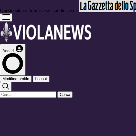
Questo sito contribuisce alla audience de
Accedi
Modifica profilo
Logout
Cerca