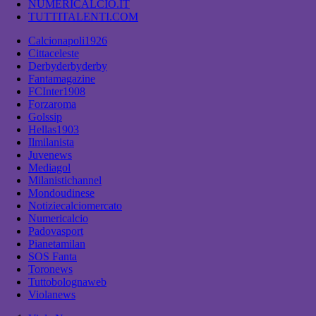
NUMERICALCIO.IT
TUTTITALENTI.COM
Calcionapoli1926
Cittaceleste
Derbyderbyderby
Fantamagazine
FCInter1908
Forzaroma
Golssip
Hellas1903
Ilmilanista
Juvenews
Mediagol
Milanistichannel
Mondoudinese
Notiziecalciomercato
Numericalcio
Padovasport
Pianetamilan
SOS Fanta
Toronews
Tuttobolognaweb
Violanews