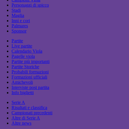
Personaggi di spicco
Stadi
Maglia
Inni e cori
Palmares
Sponsor
Partite
Live partite
Calendario Viola
Pagelle viola
Partite più importanti
Partite Storiche
Probabili formazioni
Formazioni ufficiali
Amichevoli
Interviste post partita
Info biglietti
Serie A
Risultati e classifica
Campionati precedenti
Altre di Serie A
Altre news