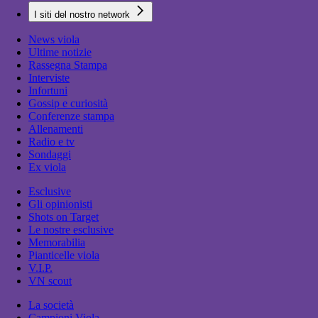
I siti del nostro network
News viola
Ultime notizie
Rassegna Stampa
Interviste
Infortuni
Gossip e curiosità
Conferenze stampa
Allenamenti
Radio e tv
Sondaggi
Ex viola
Esclusive
Gli opinionisti
Shots on Target
Le nostre esclusive
Memorabilia
Pianticelle viola
V.I.P.
VN scout
La società
Campioni Viola