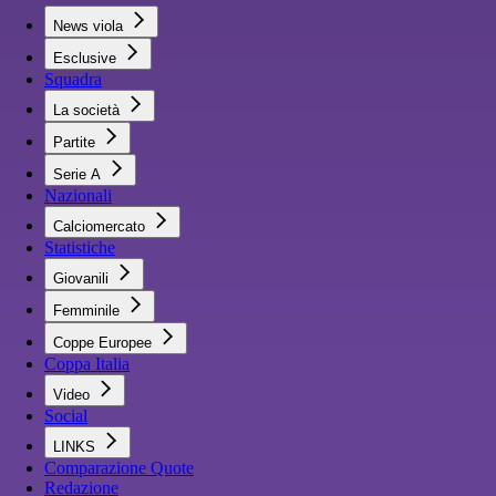
News viola
Esclusive
Squadra
La società
Partite
Serie A
Nazionali
Calciomercato
Statistiche
Giovanili
Femminile
Coppe Europee
Coppa Italia
Video
Social
LINKS
Comparazione Quote
Redazione