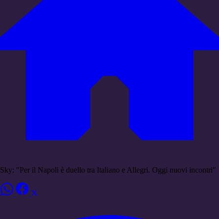
Sky: "Per il Napoli è duello tra Italiano e Allegri. Oggi nuovi incontri"