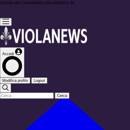
Questo sito contribuisce alla audience de
Accedi
Modifica profilo
Logout
Cerca