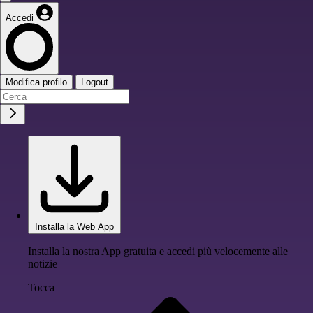
Accedi
Modifica profilo
Logout
Installa la Web App
Installa la nostra App gratuita e accedi più velocemente alle
notizie
Tocca