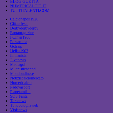
BLOG GUETTA
NUMERICALCIO.IT
TUTTITALENTI.COM
Calcionapoli1926
Cittaceleste
Derbyderbyderby
Fantamagazine
FCInter1908
Forzaroma
Golssip
Hellas1903
Ilmilanista
Juvenews
Mediagol
Milanistichannel
Mondoudinese
Notiziecalciomercato
Numericalcio
Padovasport
Pianetamilan
SOS Fanta
Toronews
Tuttobolognaweb
Violanews