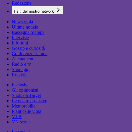
Redazione
I siti del nostro network
News viola
Ultime notizie
Rassegna Stampa
Interviste
Infortuni
Gossip e curiosità
Conferenze stampa
Allenamenti
Radio e tv
Sondaggi
Ex viola
Esclusive
Gli opinionisti
Shots on Target
Le nostre esclusive
Memorabilia
Pianticelle viola
V.I.P.
VN scout
La società