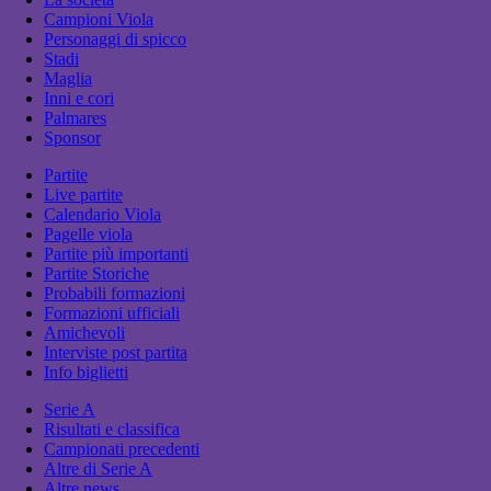
Campioni Viola
Personaggi di spicco
Stadi
Maglia
Inni e cori
Palmares
Sponsor
Partite
Live partite
Calendario Viola
Pagelle viola
Partite più importanti
Partite Storiche
Probabili formazioni
Formazioni ufficiali
Amichevoli
Interviste post partita
Info biglietti
Serie A
Risultati e classifica
Campionati precedenti
Altre di Serie A
Altre news