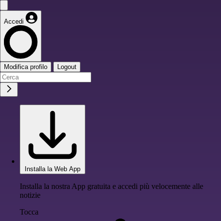
Accedi
Modifica profilo
Logout
Installa la Web App
Installa la nostra App gratuita e accedi più velocemente alle
notizie
Tocca