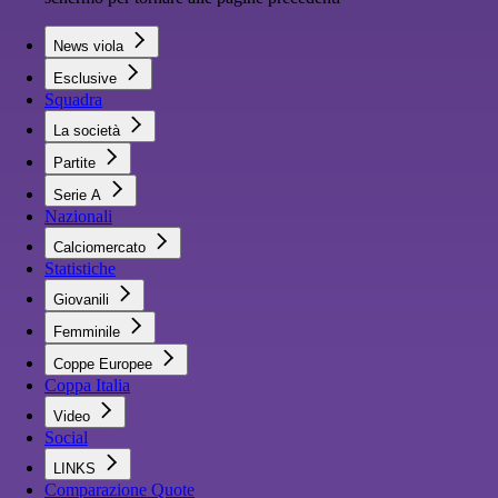
News viola
Esclusive
Squadra
La società
Partite
Serie A
Nazionali
Calciomercato
Statistiche
Giovanili
Femminile
Coppe Europee
Coppa Italia
Video
Social
LINKS
Comparazione Quote