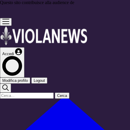
Questo sito contribuisce alla audience de
Accedi
Modifica profilo
Logout
Cerca