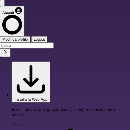
Accedi
Modifica profilo
Logout
Installa la Web App
Installa la nostra App gratuita e accedi più velocemente alle
notizie
Tocca