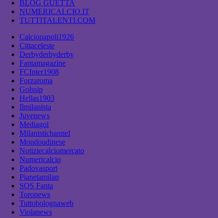
BLOG GUETTA
NUMERICALCIO.IT
TUTTITALENTI.COM
Calcionapoli1926
Cittaceleste
Derbyderbyderby
Fantamagazine
FCInter1908
Forzaroma
Golssip
Hellas1903
Ilmilanista
Juvenews
Mediagol
Milanistichannel
Mondoudinese
Notiziecalciomercato
Numericalcio
Padovasport
Pianetamilan
SOS Fanta
Toronews
Tuttobolognaweb
Violanews