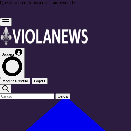
Questo sito contribuisce alla audience de
Accedi
Modifica profilo
Logout
Cerca