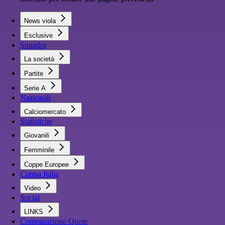
News viola
Esclusive
Squadra
La società
Partite
Serie A
Nazionali
Calciomercato
Statistiche
Giovanili
Femminile
Coppe Europee
Coppa Italia
Video
Social
LINKS
Comparazione Quote