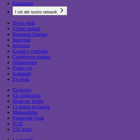
Redazione
I siti del nostro network
News viola
Ultime notizie
Rassegna Stampa
Interviste
Infortuni
Gossip e curiosità
Conferenze stampa
Allenamenti
Radio e tv
Sondaggi
Ex viola
Esclusive
Gli opinionisti
Shots on Target
Le nostre esclusive
Memorabilia
Pianticelle viola
V.I.P.
VN scout
La società