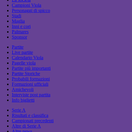
Campioni Viola
Personaggi di spicco
Stadi
Maglia
Inni e cori
Palmares
Sponsor
Partite
Live partite
Calendario Viola
Pagelle viola
Partite più importanti
Partite Storiche
Probabili formazioni
Formazioni ufficiali
Amichevoli
Interviste post partita
Info biglietti
Serie A
Risultati e classifica
Campionati precedenti
Altre di Serie A
Altre news