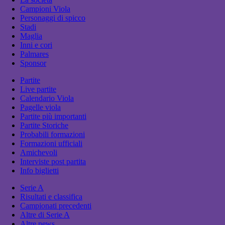
Campioni Viola
Personaggi di spicco
Stadi
Maglia
Inni e cori
Palmares
Sponsor
Partite
Live partite
Calendario Viola
Pagelle viola
Partite più importanti
Partite Storiche
Probabili formazioni
Formazioni ufficiali
Amichevoli
Interviste post partita
Info biglietti
Serie A
Risultati e classifica
Campionati precedenti
Altre di Serie A
Altre news