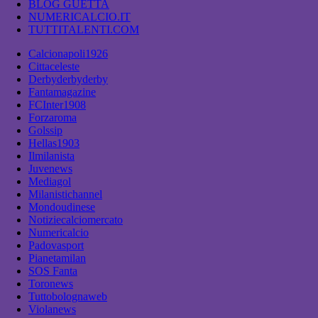
BLOG GUETTA
NUMERICALCIO.IT
TUTTITALENTI.COM
Calcionapoli1926
Cittaceleste
Derbyderbyderby
Fantamagazine
FCInter1908
Forzaroma
Golssip
Hellas1903
Ilmilanista
Juvenews
Mediagol
Milanistichannel
Mondoudinese
Notiziecalciomercato
Numericalcio
Padovasport
Pianetamilan
SOS Fanta
Toronews
Tuttobolognaweb
Violanews