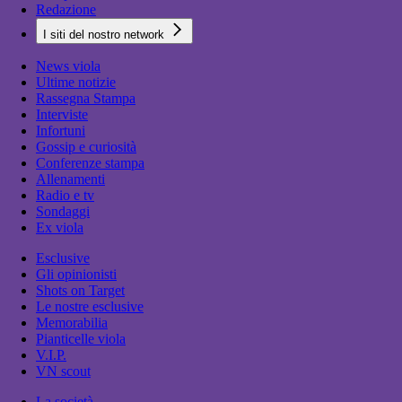
Redazione
I siti del nostro network
News viola
Ultime notizie
Rassegna Stampa
Interviste
Infortuni
Gossip e curiosità
Conferenze stampa
Allenamenti
Radio e tv
Sondaggi
Ex viola
Esclusive
Gli opinionisti
Shots on Target
Le nostre esclusive
Memorabilia
Pianticelle viola
V.I.P.
VN scout
La società