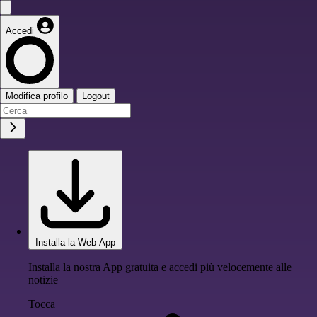
Accedi
Modifica profilo
Logout
Installa la Web App
Installa la nostra App gratuita e accedi più velocemente alle
notizie
Tocca