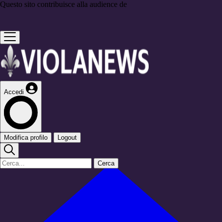
Questo sito contribuisce alla audience de
Accedi
Modifica profilo
Logout
Cerca