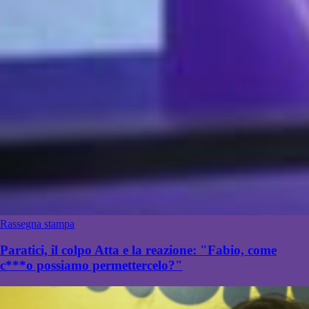
Rassegna stampa
Paratici, il colpo Atta e la reazione: "Fabio, come
c***o possiamo permettercelo?"