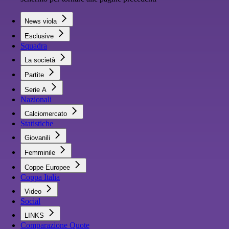
News viola
Esclusive
Squadra
La società
Partite
Serie A
Nazionali
Calciomercato
Statistiche
Giovanili
Femminile
Coppe Europee
Coppa Italia
Video
Social
LINKS
Comparazione Quote