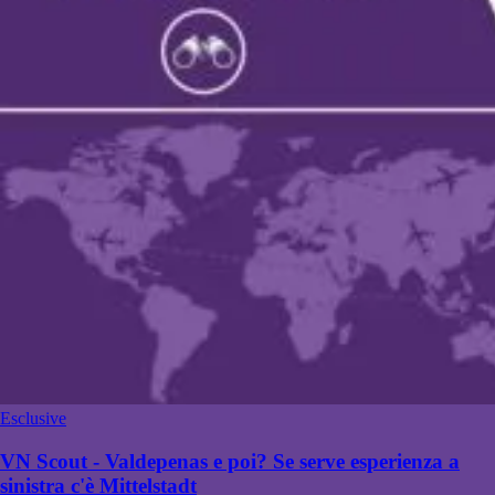
Esclusive
VN Scout - Valdepenas e poi? Se serve esperienza a
sinistra c'è Mittelstadt