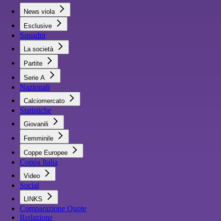
News viola
Esclusive
Squadra
La società
Partite
Serie A
Nazionali
Calciomercato
Statistiche
Giovanili
Femminile
Coppe Europee
Coppa Italia
Video
Social
LINKS
Comparazione Quote
Redazione