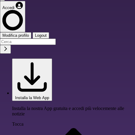
Accedi
Modifica profilo
Logout
Installa la Web App
Installa la nostra App gratuita e accedi più velocemente alle
notizie
Tocca