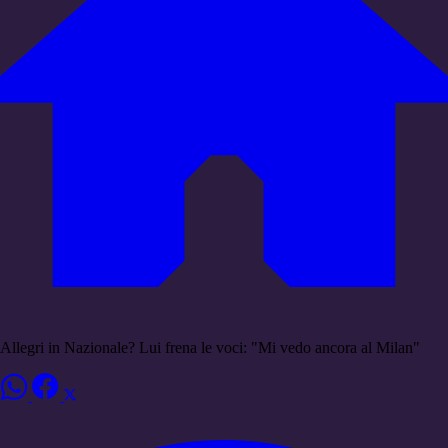
Allegri in Nazionale? Lui frena le voci: "Mi vedo ancora al Milan"