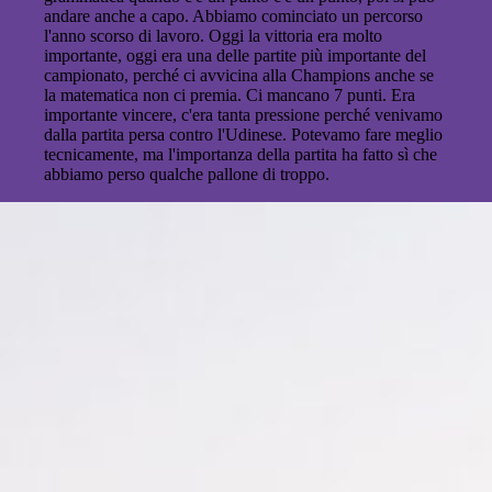
andare anche a capo. Abbiamo cominciato un percorso
l'anno scorso di lavoro. Oggi la vittoria era molto
importante, oggi era una delle partite più importante del
campionato, perché ci avvicina alla Champions anche se
la matematica non ci premia. Ci mancano 7 punti. Era
importante vincere, c'era tanta pressione perché venivamo
dalla partita persa contro l'Udinese. Potevamo fare meglio
tecnicamente, ma l'importanza della partita ha fatto sì che
abbiamo perso qualche pallone di troppo.