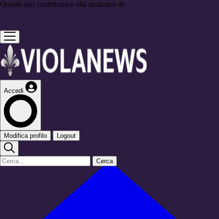
Questo sito contribuisce alla audience de
Accedi
Modifica profilo
Logout
Cerca