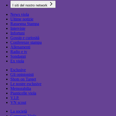
I siti del nostro network
News viola
Ultime notizie
Rassegna Stampa
Interviste
Infortuni
Gossip e curiosità
Conferenze stampa
Allenamenti
Radio e tv
Sondaggi
Ex viola
Esclusive
Gli opinionisti
Shots on Target
Le nostre esclusive
Memorabilia
Pianticelle viola
V.I.P.
VN scout
La società
Campioni Viola