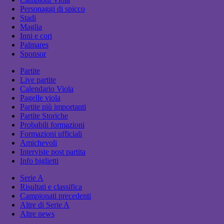
Personaggi di spicco
Stadi
Maglia
Inni e cori
Palmares
Sponsor
Partite
Live partite
Calendario Viola
Pagelle viola
Partite più importanti
Partite Storiche
Probabili formazioni
Formazioni ufficiali
Amichevoli
Interviste post partita
Info biglietti
Serie A
Risultati e classifica
Campionati precedenti
Altre di Serie A
Altre news