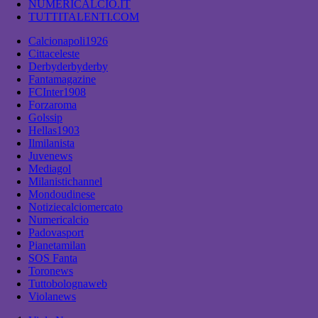
NUMERICALCIO.IT
TUTTITALENTI.COM
Calcionapoli1926
Cittaceleste
Derbyderbyderby
Fantamagazine
FCInter1908
Forzaroma
Golssip
Hellas1903
Ilmilanista
Juvenews
Mediagol
Milanistichannel
Mondoudinese
Notiziecalciomercato
Numericalcio
Padovasport
Pianetamilan
SOS Fanta
Toronews
Tuttobolognaweb
Violanews