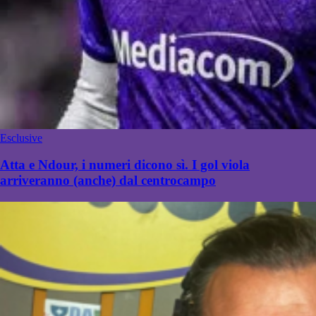
Esclusive
Atta e Ndour, i numeri dicono sì. I gol viola
arriveranno (anche) dal centrocampo