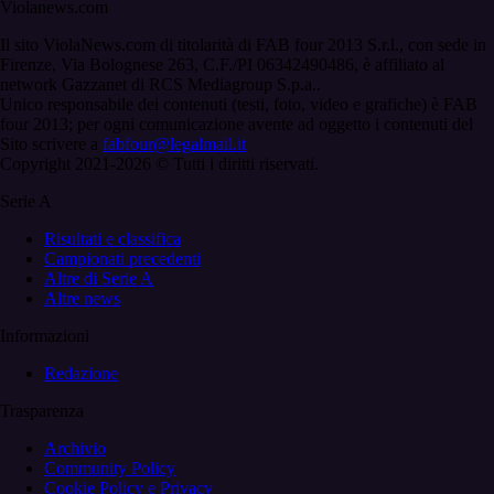
Violanews.com
Il sito ViolaNews.com di titolarità di FAB four 2013 S.r.l., con sede in
Firenze, Via Bolognese 263, C.F./PI 06342490486, è affiliato al
network Gazzanet di RCS Mediagroup S.p.a..
Unico responsabile dei contenuti (testi, foto, video e grafiche) è FAB
four 2013; per ogni comunicazione avente ad oggetto i contenuti del
Sito scrivere a
fabfour@legalmail.it
Copyright 2021-2026 © Tutti i diritti riservati.
Serie A
Risultati e classifica
Campionati precedenti
Altre di Serie A
Altre news
Informazioni
Redazione
Trasparenza
Archivio
Community Policy
Cookie Policy e Privacy