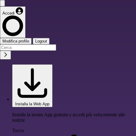
Accedi
Modifica profilo
Logout
Installa la Web App
Installa la nostra App gratuita e accedi più velocemente alle
notizie
Tocca