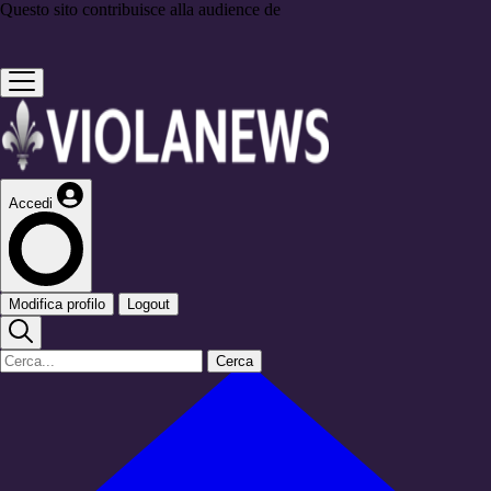
Questo sito contribuisce alla audience de
Accedi
Modifica profilo
Logout
Cerca