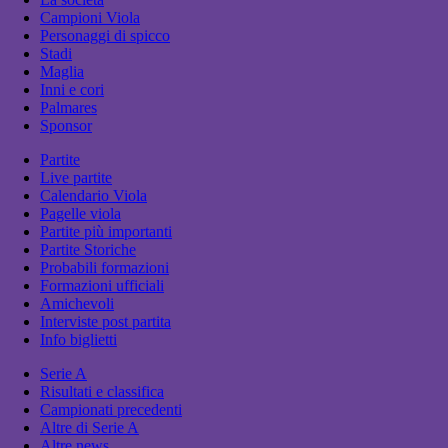
Campioni Viola
Personaggi di spicco
Stadi
Maglia
Inni e cori
Palmares
Sponsor
Partite
Live partite
Calendario Viola
Pagelle viola
Partite più importanti
Partite Storiche
Probabili formazioni
Formazioni ufficiali
Amichevoli
Interviste post partita
Info biglietti
Serie A
Risultati e classifica
Campionati precedenti
Altre di Serie A
Altre news