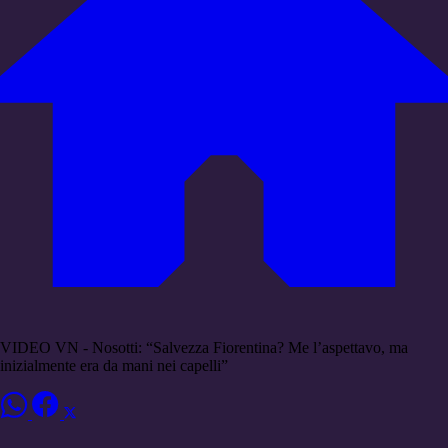
VIDEO VN - Nosotti: “Salvezza Fiorentina? Me l’aspettavo, ma
inizialmente era da mani nei capelli”