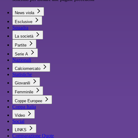
News viola
Esclusive
Squadra
La società
Partite
Serie A
Nazionali
Calciomercato
Statistiche
Giovanili
Femminile
Coppe Europee
Coppa Italia
Video
Social
LINKS
Comparazione Quote