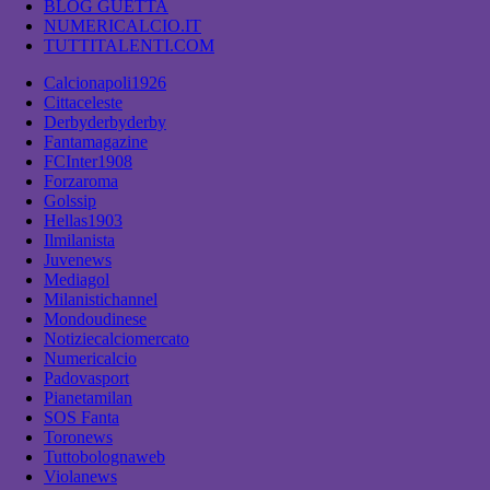
BLOG GUETTA
NUMERICALCIO.IT
TUTTITALENTI.COM
Calcionapoli1926
Cittaceleste
Derbyderbyderby
Fantamagazine
FCInter1908
Forzaroma
Golssip
Hellas1903
Ilmilanista
Juvenews
Mediagol
Milanistichannel
Mondoudinese
Notiziecalciomercato
Numericalcio
Padovasport
Pianetamilan
SOS Fanta
Toronews
Tuttobolognaweb
Violanews