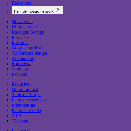
Redazione
I siti del nostro network
News viola
Ultime notizie
Rassegna Stampa
Interviste
Infortuni
Gossip e curiosità
Conferenze stampa
Allenamenti
Radio e tv
Sondaggi
Ex viola
Esclusive
Gli opinionisti
Shots on Target
Le nostre esclusive
Memorabilia
Pianticelle viola
V.I.P.
VN scout
La società