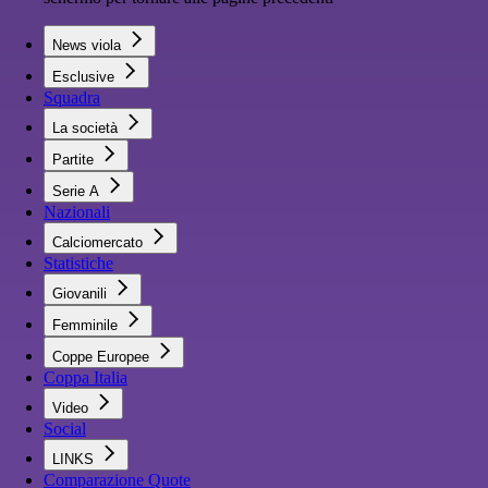
News viola
Esclusive
Squadra
La società
Partite
Serie A
Nazionali
Calciomercato
Statistiche
Giovanili
Femminile
Coppe Europee
Coppa Italia
Video
Social
LINKS
Comparazione Quote