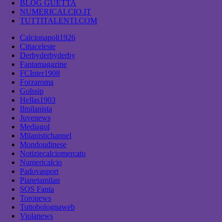
BLOG GUETTA
NUMERICALCIO.IT
TUTTITALENTI.COM
Calcionapoli1926
Cittaceleste
Derbyderbyderby
Fantamagazine
FCInter1908
Forzaroma
Golssip
Hellas1903
Ilmilanista
Juvenews
Mediagol
Milanistichannel
Mondoudinese
Notiziecalciomercato
Numericalcio
Padovasport
Pianetamilan
SOS Fanta
Toronews
Tuttobolognaweb
Violanews