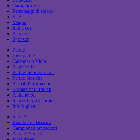
Campioni Viola
Personaggi di spicco
Stadi
Maglia
Inni e cori
Palmares
Sponsor
Partite
Live partite
Calendario Viola
Pagelle viola
Partite più importanti
Partite Storiche
Probabili formazioni
Formazioni ufficiali
Amichevoli
Interviste post partita
Info biglietti
Serie A
Risultati e classifica
Campionati precedenti
Altre di Serie A
Altre news