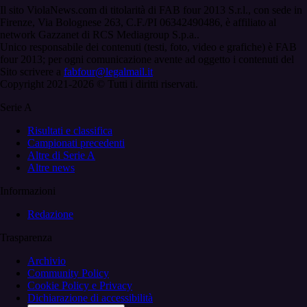
Il sito ViolaNews.com di titolarità di FAB four 2013 S.r.l., con sede in
Firenze, Via Bolognese 263, C.F./PI 06342490486, è affiliato al
network Gazzanet di RCS Mediagroup S.p.a..
Unico responsabile dei contenuti (testi, foto, video e grafiche) è FAB
four 2013; per ogni comunicazione avente ad oggetto i contenuti del
Sito scrivere a
fabfour@legalmail.it
Copyright 2021-2026 © Tutti i diritti riservati.
Serie A
Risultati e classifica
Campionati precedenti
Altre di Serie A
Altre news
Informazioni
Redazione
Trasparenza
Archivio
Community Policy
Cookie Policy e Privacy
Dichiarazione di accessibilità