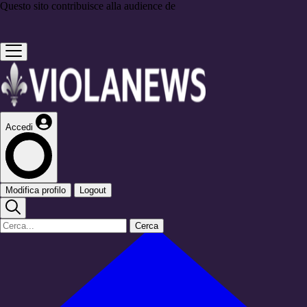
Questo sito contribuisce alla audience de
Accedi
Modifica profilo
Logout
Cerca