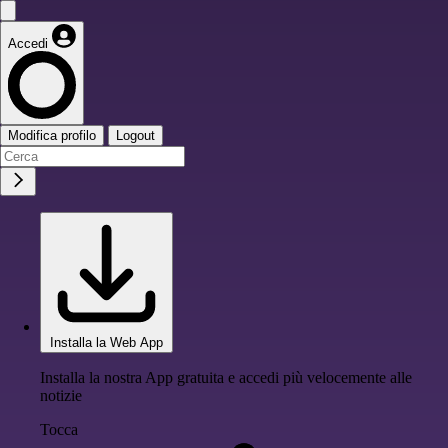
Accedi
Modifica profilo
Logout
Installa la Web App
Installa la nostra App gratuita e accedi più velocemente alle
notizie
Tocca