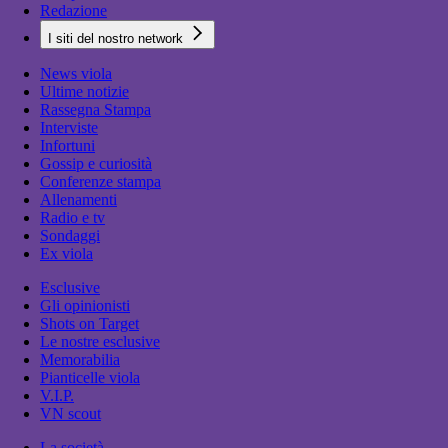
Redazione
I siti del nostro network
News viola
Ultime notizie
Rassegna Stampa
Interviste
Infortuni
Gossip e curiosità
Conferenze stampa
Allenamenti
Radio e tv
Sondaggi
Ex viola
Esclusive
Gli opinionisti
Shots on Target
Le nostre esclusive
Memorabilia
Pianticelle viola
V.I.P.
VN scout
La società