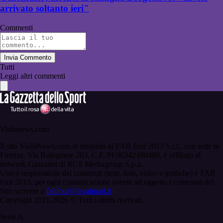
arrivato soltanto ieri"
Commenti
Invia Commento
Tutti
Leggi altri commenti
Violanews.com
Il sito ViolaNews.com di titolarità di FAB four 2013 S.r.l., con sede in
Firenze, Via Bolognese 263, C.F./PI 06342490486, è affiliato al
network Gazzanet di RCS Mediagroup S.p.a..
Unico responsabile dei contenuti (testi, foto, video e grafiche) è FAB
four 2013; per ogni comunicazione avente ad oggetto i contenuti del
Sito scrivere a
fabfour@legalmail.it
Copyright 2021-2026 © Tutti i diritti riservati.
Serie A