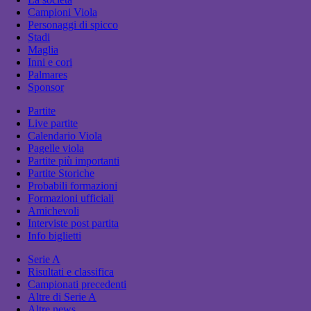
Campioni Viola
Personaggi di spicco
Stadi
Maglia
Inni e cori
Palmares
Sponsor
Partite
Live partite
Calendario Viola
Pagelle viola
Partite più importanti
Partite Storiche
Probabili formazioni
Formazioni ufficiali
Amichevoli
Interviste post partita
Info biglietti
Serie A
Risultati e classifica
Campionati precedenti
Altre di Serie A
Altre news