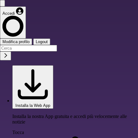
Accedi
Modifica profilo
Logout
Installa la Web App
Installa la nostra App gratuita e accedi più velocemente alle
notizie
Tocca