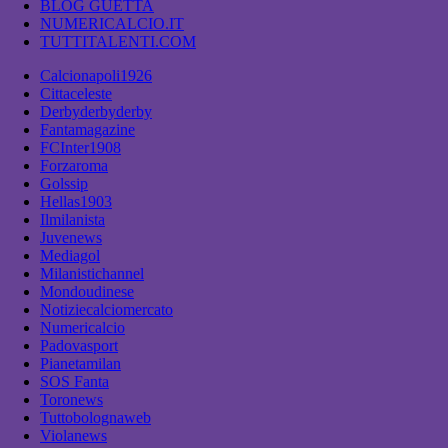
BLOG GUETTA
NUMERICALCIO.IT
TUTTITALENTI.COM
Calcionapoli1926
Cittaceleste
Derbyderbyderby
Fantamagazine
FCInter1908
Forzaroma
Golssip
Hellas1903
Ilmilanista
Juvenews
Mediagol
Milanistichannel
Mondoudinese
Notiziecalciomercato
Numericalcio
Padovasport
Pianetamilan
SOS Fanta
Toronews
Tuttobolognaweb
Violanews