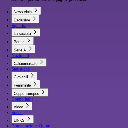
News viola
Esclusive
Squadra
La società
Partite
Serie A
Nazionali
Calciomercato
Statistiche
Giovanili
Femminile
Coppe Europee
Coppa Italia
Video
Social
LINKS
Comparazione Quote