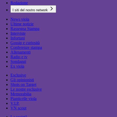
Redazione
I siti del nostro network
News viola
Ultime notizie
Rassegna Stampa
Interviste
Infortuni
Gossip e curiosità
Conferenze stampa
Allenamenti
Radio e tv
Sondaggi
Ex viola
Esclusive
Gli opinionisti
Shots on Target
Le nostre esclusive
Memorabilia
Pianticelle viola
V.I.P.
VN scout
La società