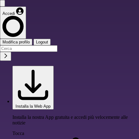
Accedi
Modifica profilo
Logout
Installa la Web App
Installa la nostra App gratuita e accedi più velocemente alle
notizie
Tocca