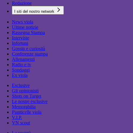
Redazione
I siti del nostro network
News viola
Ultime notizie
Rassegna Stampa
Interviste
Infortuni
Gossip e curiosità
Conferenze stampa
Allenamenti
Radio e tv
Sondaggi
Ex viola
Esclusive
Gli opinionisti
Shots on Target
Le nostre esclusive
Memorabilia
Pianticelle viola
V.I.P.
VN scout
La società