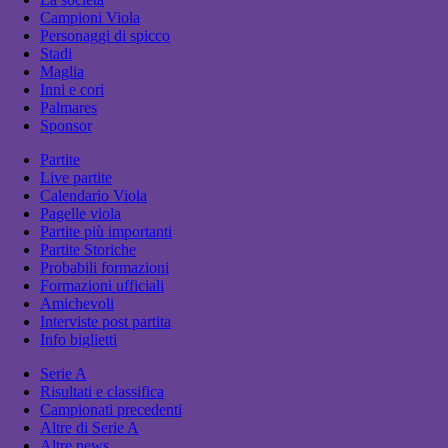
Campioni Viola
Personaggi di spicco
Stadi
Maglia
Inni e cori
Palmares
Sponsor
Partite
Live partite
Calendario Viola
Pagelle viola
Partite più importanti
Partite Storiche
Probabili formazioni
Formazioni ufficiali
Amichevoli
Interviste post partita
Info biglietti
Serie A
Risultati e classifica
Campionati precedenti
Altre di Serie A
Altre news