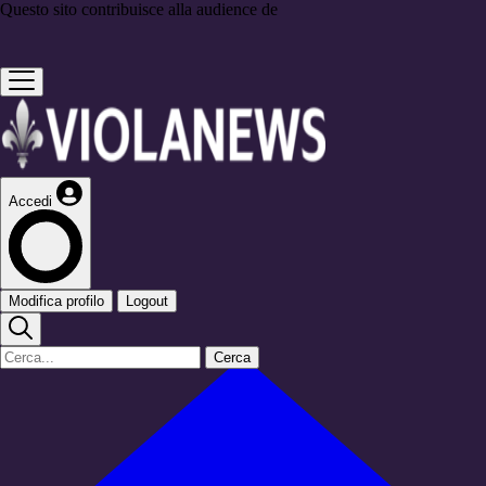
Questo sito contribuisce alla audience de
Accedi
Modifica profilo
Logout
Cerca