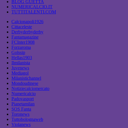
BLOG GUETTA
NUMERICALCIO.IT
TUTTITALENTI.COM
Calcionapoli1926
Cittaceleste
Derbyderbyderby
Fantamagazine
FCInter1908
Forzaroma
Golssip
Hellas1903
Ilmilanista
Juvenews
Mediagol
Milanistichannel
Mondoudinese
Notiziecalciomercato
Numericalcio
Padovasport
Pianetamilan
SOS Fanta
Toronews
Tuttobolognaweb
Violanews