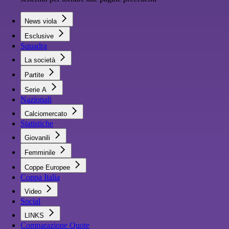
News viola
Esclusive
Squadra
La società
Partite
Serie A
Nazionali
Calciomercato
Statistiche
Giovanili
Femminile
Coppe Europee
Coppa Italia
Video
Social
LINKS
Comparazione Quote