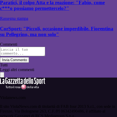
Paratici, il colpo Atta e la reazione: "Fabio, come
c***o possiamo permettercelo?"
Rassegna stampa
CorSport: "Piccoli, occasione imperdibile. Fiorentina
su Pellegrino, ma non solo"
Commenti
Invia Commento
Tutti
Leggi altri commenti
Violanews.com
Il sito ViolaNews.com di titolarità di FAB four 2013 S.r.l., con sede in
Firenze, Via Bolognese 263, C.F./PI 06342490486, è affiliato al
network Gazzanet di RCS Mediagroup S.p.a..