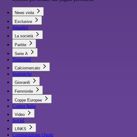
News viola
Esclusive
Squadra
La società
Partite
Serie A
Nazionali
Calciomercato
Statistiche
Giovanili
Femminile
Coppe Europee
Coppa Italia
Video
Social
LINKS
Comparazione Quote