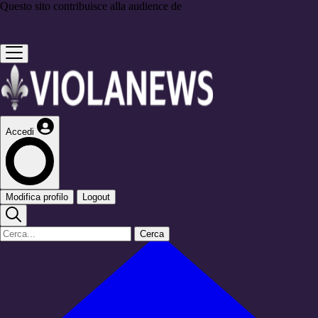
Questo sito contribuisce alla audience de
Accedi
Modifica profilo
Logout
Cerca