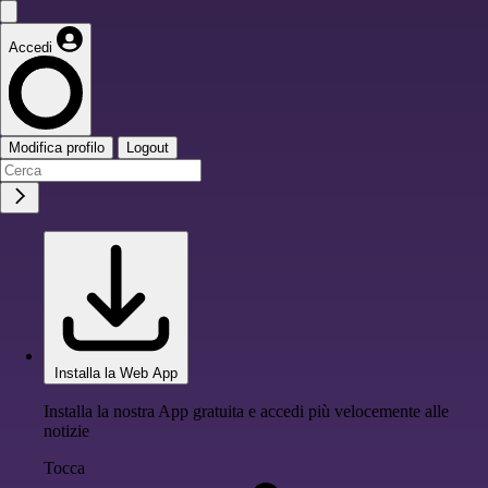
Accedi
Modifica profilo
Logout
Installa la Web App
Installa la nostra App gratuita e accedi più velocemente alle
notizie
Tocca