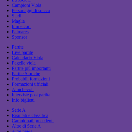
Campioni Viola
Personaggi di spicco
Stadi
Maglia
Inni e cori
Palmares
Sponsor
Partite
Live partite
Calendario Viola
Pagelle viola
Partite più importanti
Partite Storiche
Probabili formazioni
Formazioni ufficiali
Amichevoli
Interviste post partita
Info biglietti
Serie A
Risultati e classifica
Campionati precedenti
Altre di Serie A
Altre news