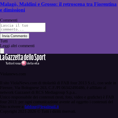
Malagò, Maldini e Grosso: il retroscena tra Fiorentina
e dimissioni
Commenti
Invia Commento
Tutti
Leggi altri commenti
Violanews.com
Il sito ViolaNews.com di titolarità di FAB four 2013 S.r.l., con sede in
Firenze, Via Bolognese 263, C.F./PI 06342490486, è affiliato al
network Gazzanet di RCS Mediagroup S.p.a..
Unico responsabile dei contenuti (testi, foto, video e grafiche) è FAB
four 2013; per ogni comunicazione avente ad oggetto i contenuti del
Sito scrivere a
fabfour@legalmail.it
Copyright 2021-2026 © Tutti i diritti riservati.