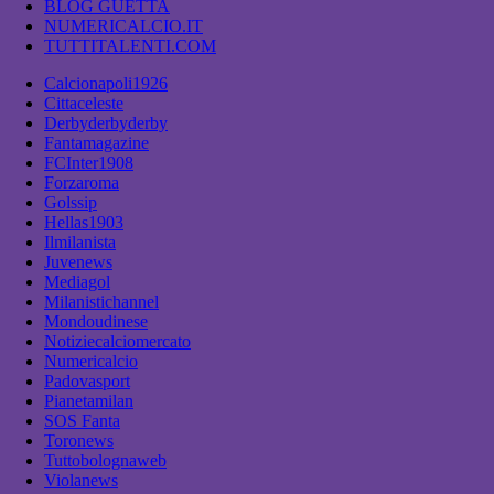
BLOG GUETTA
NUMERICALCIO.IT
TUTTITALENTI.COM
Calcionapoli1926
Cittaceleste
Derbyderbyderby
Fantamagazine
FCInter1908
Forzaroma
Golssip
Hellas1903
Ilmilanista
Juvenews
Mediagol
Milanistichannel
Mondoudinese
Notiziecalciomercato
Numericalcio
Padovasport
Pianetamilan
SOS Fanta
Toronews
Tuttobolognaweb
Violanews