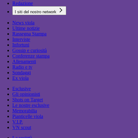
Redazione
I siti del nostro network
News viola
Ultime notizie
Rassegna Stampa
Interviste
Infortuni
Gossip e curiosità
Conferenze stampa
Allenamenti
Radio e tv
Sondaggi
Ex viola
Esclusive
Gli opinionisti
Shots on Target
Le nostre esclusive
Memorabilia
Pianticelle viola
V.I.P.
VN scout
La società