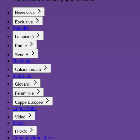
News viola
Esclusive
Squadra
La società
Partite
Serie A
Nazionali
Calciomercato
Statistiche
Giovanili
Femminile
Coppe Europee
Coppa Italia
Video
Social
LINKS
Comparazione Quote