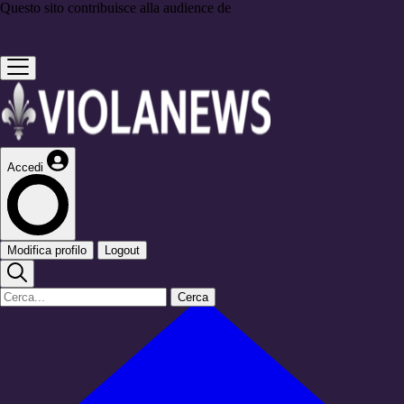
Questo sito contribuisce alla audience de
Accedi
Modifica profilo
Logout
Cerca