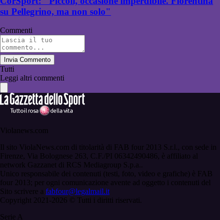
CorSport: "Piccoli, occasione imperdibile. Fiorentina
su Pellegrino, ma non solo"
Commenti
Invia Commento
Tutti
Leggi altri commenti
Violanews.com
Il sito ViolaNews.com di titolarità di FAB four 2013 S.r.l., con sede in
Firenze, Via Bolognese 263, C.F./PI 06342490486, è affiliato al
network Gazzanet di RCS Mediagroup S.p.a..
Unico responsabile dei contenuti (testi, foto, video e grafiche) è FAB
four 2013; per ogni comunicazione avente ad oggetto i contenuti del
Sito scrivere a
fabfour@legalmail.it
Copyright 2021-2026 © Tutti i diritti riservati.
Serie A