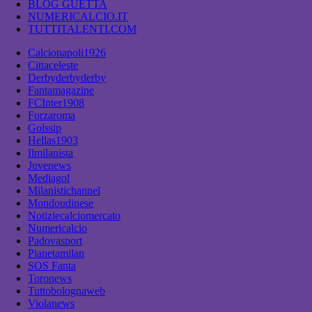
BLOG GUETTA
NUMERICALCIO.IT
TUTTITALENTI.COM
Calcionapoli1926
Cittaceleste
Derbyderbyderby
Fantamagazine
FCInter1908
Forzaroma
Golssip
Hellas1903
Ilmilanista
Juvenews
Mediagol
Milanistichannel
Mondoudinese
Notiziecalciomercato
Numericalcio
Padovasport
Pianetamilan
SOS Fanta
Toronews
Tuttobolognaweb
Violanews