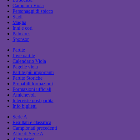
Campioni Viola
Personaggi di spicco
Stadi
Maglia
Inni e cori
Palmares
Sponsor
Partite
Live partite
Calendario Viola
Pagelle viola
Partite più importanti
Partite Storiche
Probabili formazioni
Formazioni ufficiali
Amichevoli
Interviste post partita
Info biglietti
Serie A
Risultati e classifica
Campionati precedenti
Altre di Serie A
Altre news