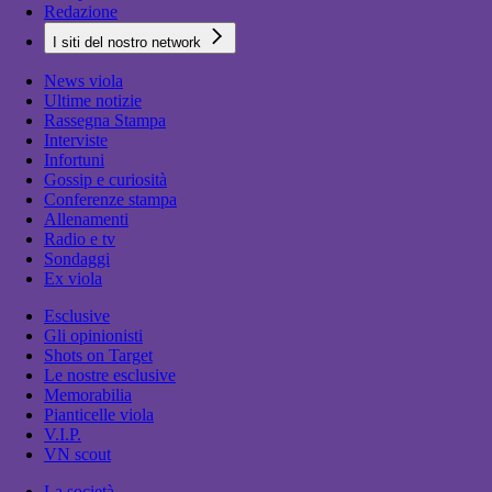
Redazione
I siti del nostro network
News viola
Ultime notizie
Rassegna Stampa
Interviste
Infortuni
Gossip e curiosità
Conferenze stampa
Allenamenti
Radio e tv
Sondaggi
Ex viola
Esclusive
Gli opinionisti
Shots on Target
Le nostre esclusive
Memorabilia
Pianticelle viola
V.I.P.
VN scout
La società