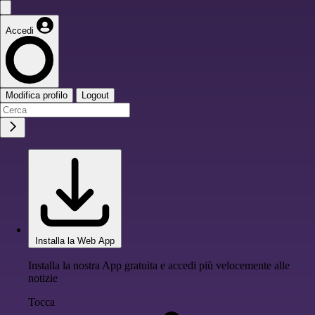
Accedi
Modifica profilo
Logout
Installa la Web App
Installa la nostra App gratuita e accedi più velocemente alle
notizie
Tocca