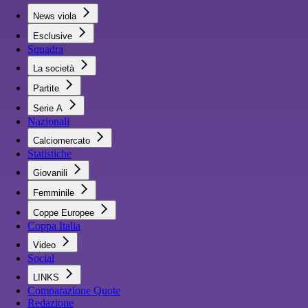
News viola
Esclusive
Squadra
La società
Partite
Serie A
Nazionali
Calciomercato
Statistiche
Giovanili
Femminile
Coppe Europee
Coppa Italia
Video
Social
LINKS
Comparazione Quote
Redazione