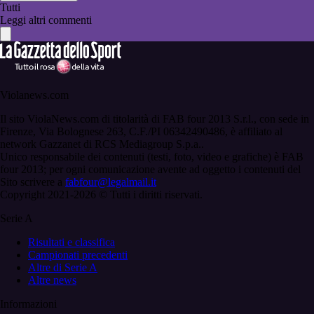
Tutti
Leggi altri commenti
Violanews.com
Il sito ViolaNews.com di titolarità di FAB four 2013 S.r.l., con sede in
Firenze, Via Bolognese 263, C.F./PI 06342490486, è affiliato al
network Gazzanet di RCS Mediagroup S.p.a..
Unico responsabile dei contenuti (testi, foto, video e grafiche) è FAB
four 2013; per ogni comunicazione avente ad oggetto i contenuti del
Sito scrivere a
fabfour@legalmail.it
Copyright 2021-2026 © Tutti i diritti riservati.
Serie A
Risultati e classifica
Campionati precedenti
Altre di Serie A
Altre news
Informazioni