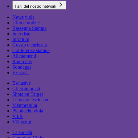
I siti del nostro network
News viola
Ultime notizie
Rassegna Stampa
Interviste
Infortuni
Gossip e curiosità
Conferenze stampa
Allenamenti
Radio e tv
Sondaggi
Ex viola
Esclusive
Gli opinionisti
Shots on Target
Le nostre esclusive
Memorabilia
Pianticelle viola
V.I.P.
VN scout
La società
Campioni Viola