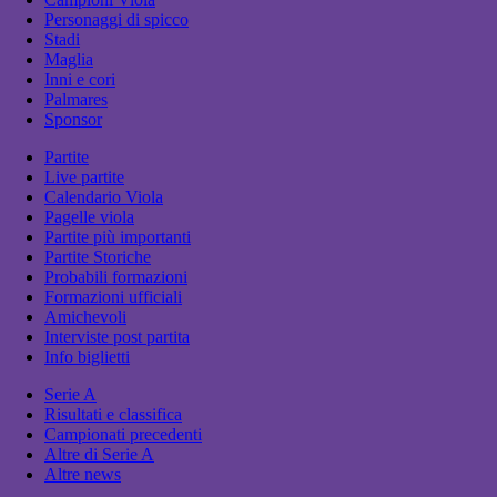
Personaggi di spicco
Stadi
Maglia
Inni e cori
Palmares
Sponsor
Partite
Live partite
Calendario Viola
Pagelle viola
Partite più importanti
Partite Storiche
Probabili formazioni
Formazioni ufficiali
Amichevoli
Interviste post partita
Info biglietti
Serie A
Risultati e classifica
Campionati precedenti
Altre di Serie A
Altre news