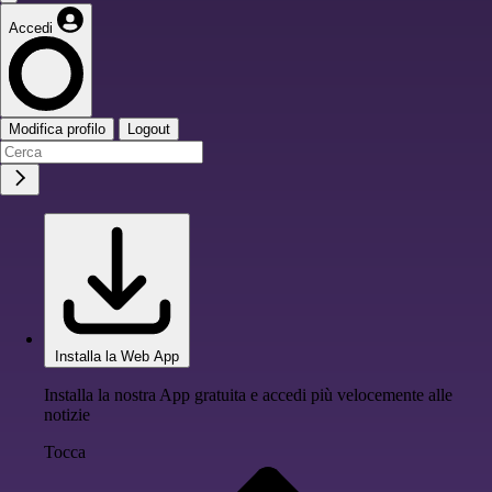
Accedi
Modifica profilo
Logout
Installa la Web App
Installa la nostra App gratuita e accedi più velocemente alle
notizie
Tocca