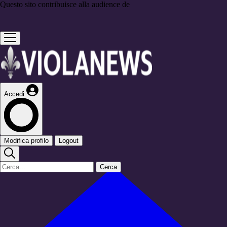
Questo sito contribuisce alla audience de
Accedi
Modifica profilo
Logout
Cerca