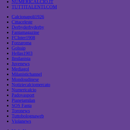
NUMERICALCIO.IT
TUTTITALENTI.COM
Calcionapoli1926
Cittaceleste
Derbyderbyderby
Fantamagazine
FCInter1908
Forzaroma
Golssip
Hellas1903
Ilmilanista
Juvenews
Mediagol
Milanistichannel
Mondoudinese
Notiziecalciomercato
Numericalcio
Padovasport
Pianetamilan
SOS Fanta
Toronews
Tuttobolognaweb
Violanews