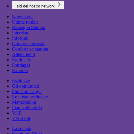
I siti del nostro network
News viola
Ultime notizie
Rassegna Stampa
Interviste
Infortuni
Gossip e curiosità
Conferenze stampa
Allenamenti
Radio e tv
Sondaggi
Ex viola
Esclusive
Gli opinionisti
Shots on Target
Le nostre esclusive
Memorabilia
Pianticelle viola
V.I.P.
VN scout
La società
Campioni Viola