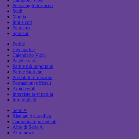
Personaggi di spicco
Stadi
Maglia
Inni e cori
Palmares
Sponsor
Partite
Live partite
Calendario Viola
Pagelle viola
Partite più importanti
Partite Storiche
Probabili formazioni
Formazioni ufficiali
Amichevoli
Interviste post partita
Info biglietti
Serie A
Risultati e classifica
Campionati precedenti
Altre di Serie A
Altre news