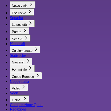
News viola
Esclusive
Squadra
La società
Partite
Serie A
Nazionali
Calciomercato
Statistiche
Giovanili
Femminile
Coppe Europee
Coppa Italia
Video
Social
LINKS
Comparazione Quote
Redazione