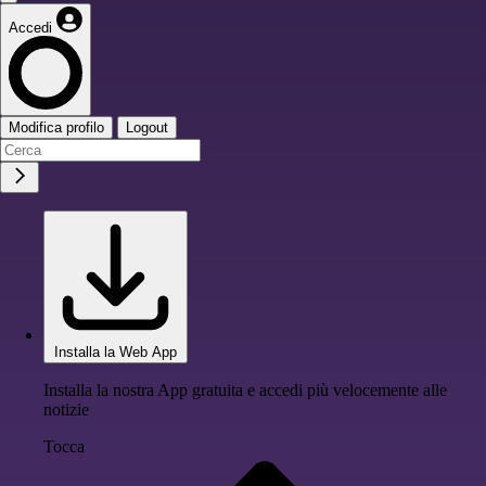
Accedi
Modifica profilo
Logout
Installa la Web App
Installa la nostra App gratuita e accedi più velocemente alle
notizie
Tocca