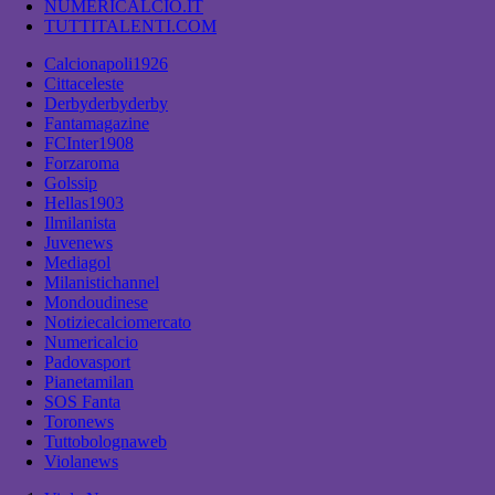
NUMERICALCIO.IT
TUTTITALENTI.COM
Calcionapoli1926
Cittaceleste
Derbyderbyderby
Fantamagazine
FCInter1908
Forzaroma
Golssip
Hellas1903
Ilmilanista
Juvenews
Mediagol
Milanistichannel
Mondoudinese
Notiziecalciomercato
Numericalcio
Padovasport
Pianetamilan
SOS Fanta
Toronews
Tuttobolognaweb
Violanews