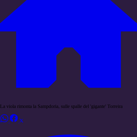
La viola rimonta la Sampdoria, sulle spalle del 'gigante' Torreira