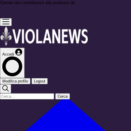
Questo sito contribuisce alla audience de
Accedi
Modifica profilo
Logout
Cerca