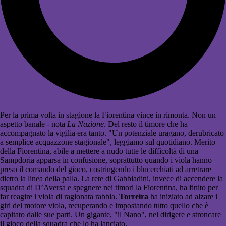
Per la prima volta in stagione la Fiorentina vince in rimonta. Non un
aspetto banale - nota
La Nazione
. Del resto il timore che ha
accompagnato la vigilia era tanto. "Un potenziale uragano, derubricato
a semplice acquazzone stagionale", leggiamo sul quotidiano. Merito
della Fiorentina, abile a mettere a nudo tutte le difficoltà di una
Sampdoria apparsa in confusione, soprattutto quando i viola hanno
preso il comando del gioco, costringendo i blucerchiati ad arretrare
dietro la linea della palla. La rete di Gabbiadini, invece di accendere la
squadra di D’Aversa e spegnere nei timori la Fiorentina, ha finito per
far reagire i viola di ragionata rabbia.
Torreira
ha iniziato ad alzare i
giri del motore viola, recuperando e impostando tutto quello che è
capitato dalle sue parti. Un gigante, "il Nano", nel dirigere e stroncare
il gioco della squadra che lo ha lanciato.