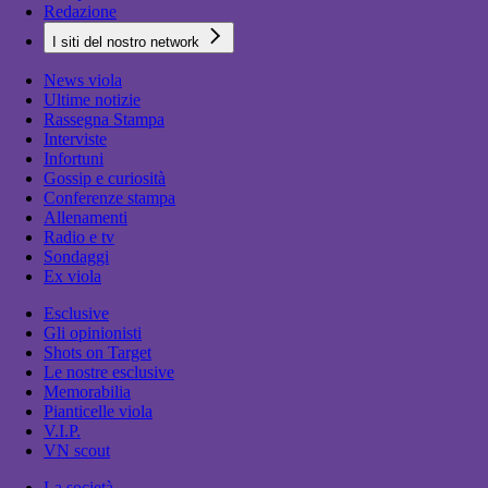
Redazione
I siti del nostro network
News viola
Ultime notizie
Rassegna Stampa
Interviste
Infortuni
Gossip e curiosità
Conferenze stampa
Allenamenti
Radio e tv
Sondaggi
Ex viola
Esclusive
Gli opinionisti
Shots on Target
Le nostre esclusive
Memorabilia
Pianticelle viola
V.I.P.
VN scout
La società