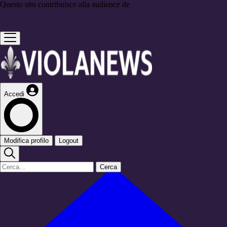
Questo sito contribuisce alla audience de
Accedi
Modifica profilo
Logout
Cerca