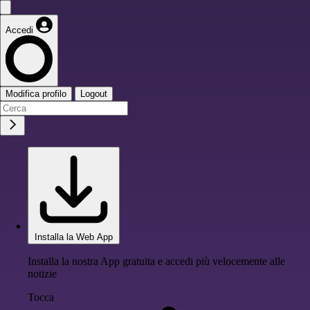
Accedi
Modifica profilo
Logout
Installa la Web App
Installa la nostra App gratuita e accedi più velocemente alle
notizie
Tocca