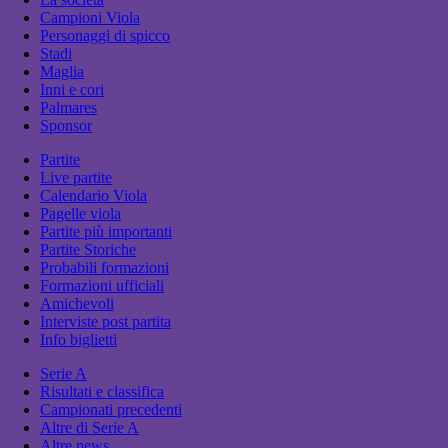
Campioni Viola
Personaggi di spicco
Stadi
Maglia
Inni e cori
Palmares
Sponsor
Partite
Live partite
Calendario Viola
Pagelle viola
Partite più importanti
Partite Storiche
Probabili formazioni
Formazioni ufficiali
Amichevoli
Interviste post partita
Info biglietti
Serie A
Risultati e classifica
Campionati precedenti
Altre di Serie A
Altre news