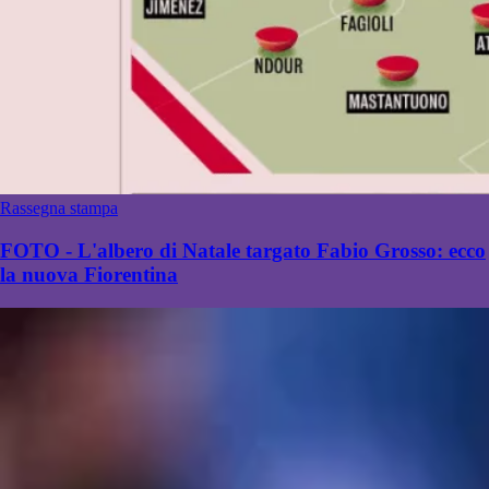
Rassegna stampa
FOTO - L'albero di Natale targato Fabio Grosso: ecco
la nuova Fiorentina