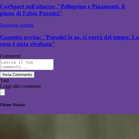
CorSport sull'attacco: "Pellegrino e Pinamonti, il
piano di Fabio Paratici"
Rassegna stampa
Gazzetta avvisa: "Paratici lo sa, ci vorrà del tempo. La
rosa è stata rivoltata"
Commenti
Invia Commento
Tutti
Leggi altri commenti
Ultime Notizie