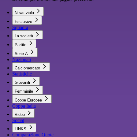
News viola
Esclusive
Squadra
La società
Partite
Serie A
Nazionali
Calciomercato
Statistiche
Giovanili
Femminile
Coppe Europee
Coppa Italia
Video
Social
LINKS
Comparazione Quote