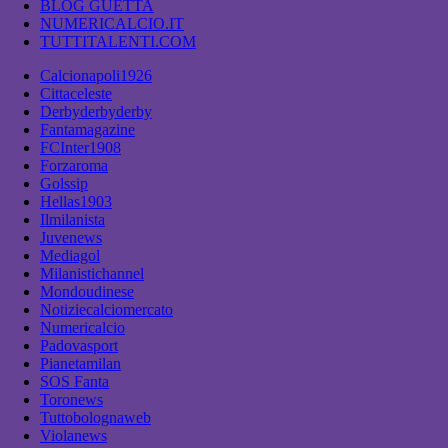
BLOG GUETTA
NUMERICALCIO.IT
TUTTITALENTI.COM
Calcionapoli1926
Cittaceleste
Derbyderbyderby
Fantamagazine
FCInter1908
Forzaroma
Golssip
Hellas1903
Ilmilanista
Juvenews
Mediagol
Milanistichannel
Mondoudinese
Notiziecalciomercato
Numericalcio
Padovasport
Pianetamilan
SOS Fanta
Toronews
Tuttobolognaweb
Violanews