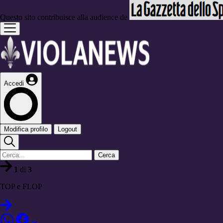
Questo sito contribuisce alla audience de
Accedi
Modifica profilo
Logout
Cerca
1
di
3
TOP e FLOP