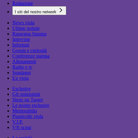
Redazione
I siti del nostro network
News viola
Ultime notizie
Rassegna Stampa
Interviste
Infortuni
Gossip e curiosità
Conferenze stampa
Allenamenti
Radio e tv
Sondaggi
Ex viola
Esclusive
Gli opinionisti
Shots on Target
Le nostre esclusive
Memorabilia
Pianticelle viola
V.I.P.
VN scout
La società