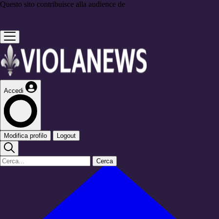
Questo sito contribuisce alla audience de
Accedi
Modifica profilo
Logout
Cerca