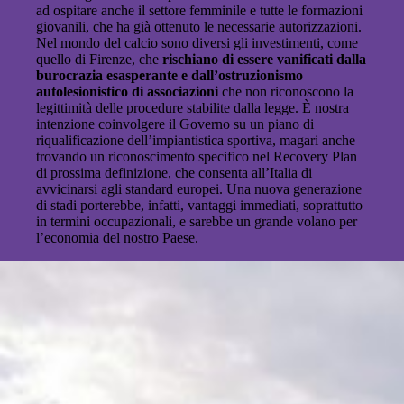
ad ospitare anche il settore femminile e tutte le formazioni
giovanili, che ha già ottenuto le necessarie autorizzazioni.
Nel mondo del calcio sono diversi gli investimenti, come
quello di Firenze, che
rischiano di essere vanificati dalla
burocrazia esasperante e dall’ostruzionismo
autolesionistico di associazioni
che non riconoscono la
legittimità delle procedure stabilite dalla legge. È nostra
intenzione coinvolgere il Governo su un piano di
riqualificazione dell’impiantistica sportiva, magari anche
trovando un riconoscimento specifico nel Recovery Plan
di prossima definizione, che consenta all’Italia di
avvicinarsi agli standard europei. Una nuova generazione
di stadi porterebbe, infatti, vantaggi immediati, soprattutto
in termini occupazionali, e sarebbe un grande volano per
l’economia del nostro Paese.