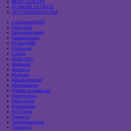
BLOG GUETTA
NUMERICALCIO.IT
TUTTITALENTI.COM
Calcionapoli1926
Cittaceleste
Derbyderbyderby
Fantamagazine
FCInter1908
Forzaroma
Golssip
Hellas1903
Ilmilanista
Juvenews
Mediagol
Milanistichannel
Mondoudinese
Notiziecalciomercato
Numericalcio
Padovasport
Pianetamilan
SOS Fanta
Toronews
Tuttobolognaweb
Violanews