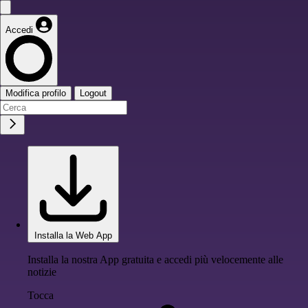
Accedi
Modifica profilo
Logout
Installa la Web App
Installa la nostra App gratuita e accedi più velocemente alle
notizie
Tocca