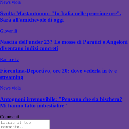
News viola
Svolta Mastantuono: "In Italia nelle prossime ore".
Sarà all'amichevole di oggi
Giovanili
Nascita dell'under 23? Le mosse di Paratici e Angeloni
diventano indizi concreti
Radio e tv
Fiorentina-Deportivo, ore 20: dove vederla in tv e
streaming
News viola
Antognoni irremovibile: "Pensano che sia bischero?
Mi hanno fatto imbestialire"
Commenti