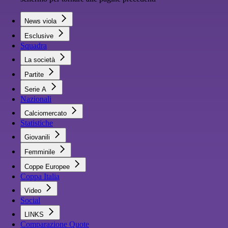
News viola
Esclusive
Squadra
La società
Partite
Serie A
Nazionali
Calciomercato
Statistiche
Giovanili
Femminile
Coppe Europee
Coppa Italia
Video
Social
LINKS
Comparazione Quote