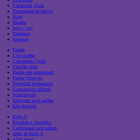
Campioni Viola
Personaggi di spicco
Stadi
Maglia
Inni e cori
Palmares
Sponsor
Partite
Live partite
Calendario Viola
Pagelle viola
Partite più importanti
Partite Storiche
Probabili formazioni
Formazioni ufficiali
Amichevoli
Interviste post partita
Info biglietti
Serie A
Risultati e classifica
Campionati precedenti
Altre di Serie A
Altre news