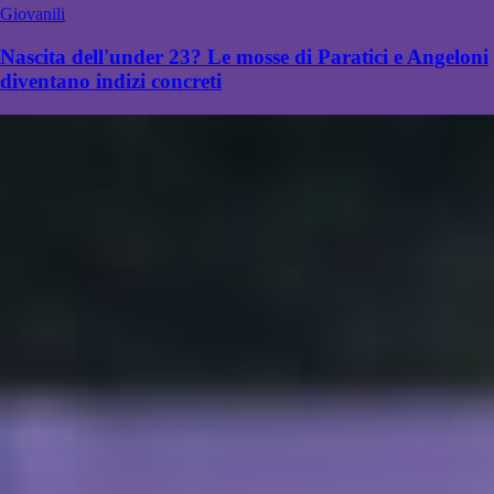
Giovanili
Nascita dell'under 23? Le mosse di Paratici e Angeloni
diventano indizi concreti