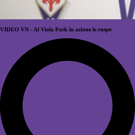
VIDEO VN - Al Viola Park in azione le ruspe