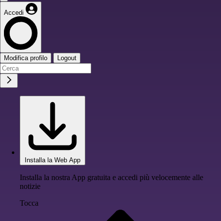
Accedi
Modifica profilo
Logout
Installa la Web App
Installa la nostra App gratuita e accedi più velocemente alle
notizie
Tocca