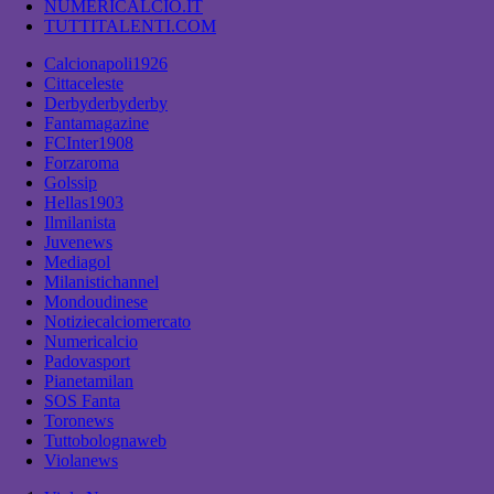
NUMERICALCIO.IT
TUTTITALENTI.COM
Calcionapoli1926
Cittaceleste
Derbyderbyderby
Fantamagazine
FCInter1908
Forzaroma
Golssip
Hellas1903
Ilmilanista
Juvenews
Mediagol
Milanistichannel
Mondoudinese
Notiziecalciomercato
Numericalcio
Padovasport
Pianetamilan
SOS Fanta
Toronews
Tuttobolognaweb
Violanews