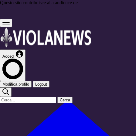
Questo sito contribuisce alla audience de
Accedi
Modifica profilo
Logout
Cerca