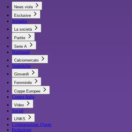
News viola
Esclusive
Squadra
La società
Partite
Serie A
Nazionali
Calciomercato
Statistiche
Giovanili
Femminile
Coppe Europee
Coppa Italia
Video
Social
LINKS
Comparazione Quote
Redazione