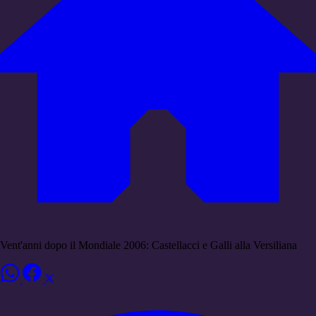
Vent'anni dopo il Mondiale 2006: Castellacci e Galli alla Versiliana