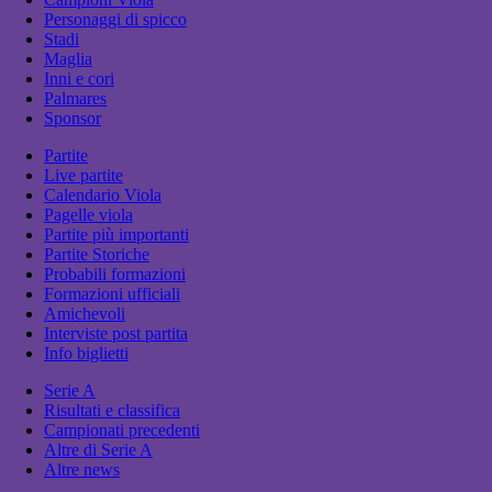
Personaggi di spicco
Stadi
Maglia
Inni e cori
Palmares
Sponsor
Partite
Live partite
Calendario Viola
Pagelle viola
Partite più importanti
Partite Storiche
Probabili formazioni
Formazioni ufficiali
Amichevoli
Interviste post partita
Info biglietti
Serie A
Risultati e classifica
Campionati precedenti
Altre di Serie A
Altre news