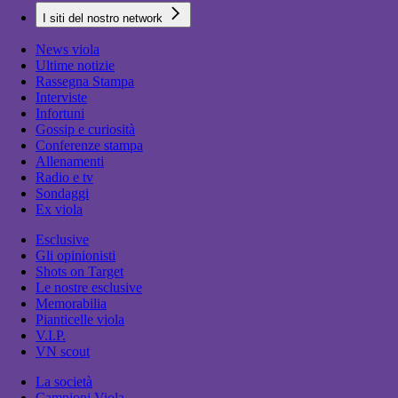
I siti del nostro network
News viola
Ultime notizie
Rassegna Stampa
Interviste
Infortuni
Gossip e curiosità
Conferenze stampa
Allenamenti
Radio e tv
Sondaggi
Ex viola
Esclusive
Gli opinionisti
Shots on Target
Le nostre esclusive
Memorabilia
Pianticelle viola
V.I.P.
VN scout
La società
Campioni Viola