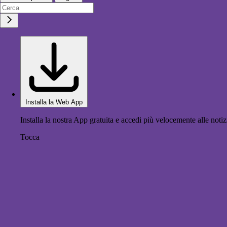
Installa la Web App
Installa la nostra App gratuita e accedi più velocemente alle notiz
Tocca