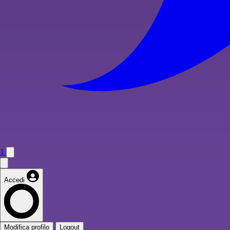
1
Accedi
Modifica profilo
Logout