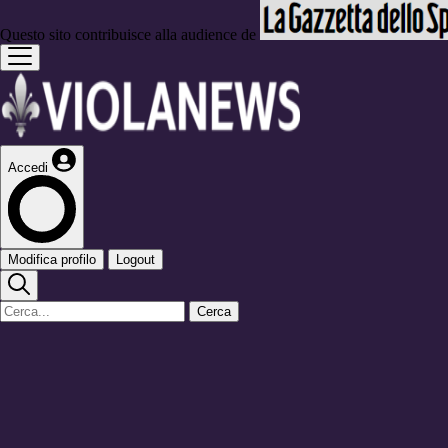
Questo sito contribuisce alla audience de
Accedi
Modifica profilo
Logout
Cerca