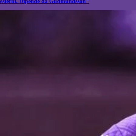
esterni. Dipende da Gudmundsson"