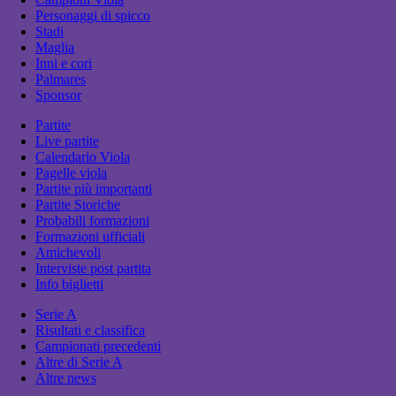
Personaggi di spicco
Stadi
Maglia
Inni e cori
Palmares
Sponsor
Partite
Live partite
Calendario Viola
Pagelle viola
Partite più importanti
Partite Storiche
Probabili formazioni
Formazioni ufficiali
Amichevoli
Interviste post partita
Info biglietti
Serie A
Risultati e classifica
Campionati precedenti
Altre di Serie A
Altre news