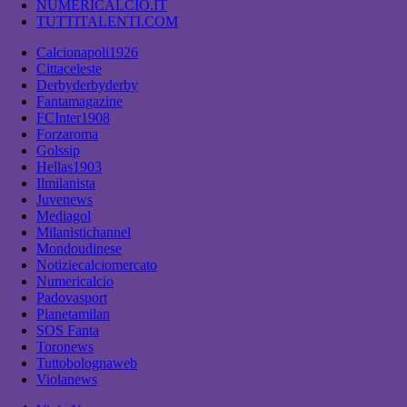
NUMERICALCIO.IT
TUTTITALENTI.COM
Calcionapoli1926
Cittaceleste
Derbyderbyderby
Fantamagazine
FCInter1908
Forzaroma
Golssip
Hellas1903
Ilmilanista
Juvenews
Mediagol
Milanistichannel
Mondoudinese
Notiziecalciomercato
Numericalcio
Padovasport
Pianetamilan
SOS Fanta
Toronews
Tuttobolognaweb
Violanews