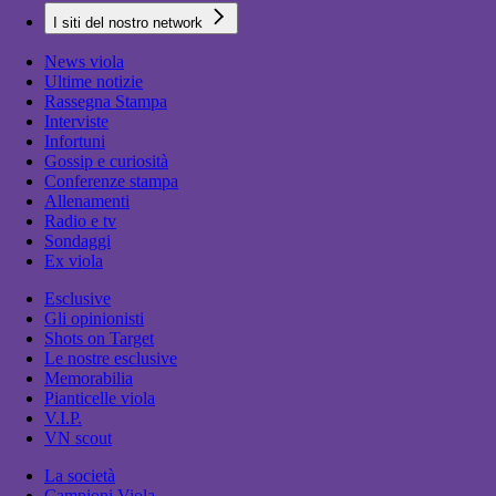
I siti del nostro network
News viola
Ultime notizie
Rassegna Stampa
Interviste
Infortuni
Gossip e curiosità
Conferenze stampa
Allenamenti
Radio e tv
Sondaggi
Ex viola
Esclusive
Gli opinionisti
Shots on Target
Le nostre esclusive
Memorabilia
Pianticelle viola
V.I.P.
VN scout
La società
Campioni Viola