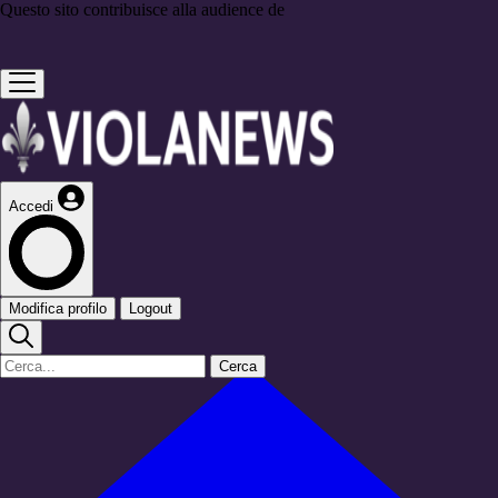
Questo sito contribuisce alla audience de
Accedi
Modifica profilo
Logout
Cerca