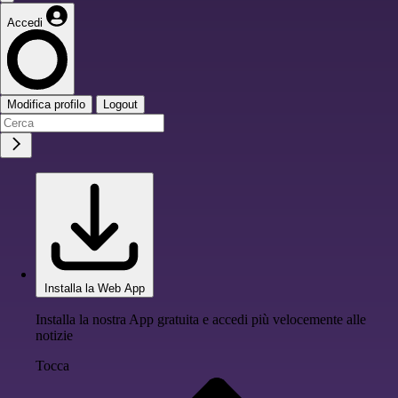
Accedi
Modifica profilo
Logout
Installa la Web App
Installa la nostra App gratuita e accedi più velocemente alle
notizie
Tocca