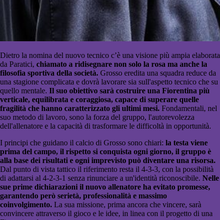
Dietro la nomina del nuovo tecnico c’è una visione più ampia elaborata
da Paratici,
chiamato a ridisegnare non solo la rosa ma anche la
filosofia sportiva della società.
Grosso eredita una squadra reduce da
una stagione complicata e dovrà lavorare sia sull'aspetto tecnico che su
quello mentale.
Il suo obiettivo sarà costruire una Fiorentina più
verticale, equilibrata e coraggiosa, capace di superare quelle
fragilità che hanno caratterizzato gli ultimi mesi.
Fondamentali, nel
suo metodo di lavoro, sono la forza del gruppo, l'autorevolezza
dell'allenatore e la capacità di trasformare le difficoltà in opportunità.
I principi che guidano il calcio di Grosso sono chiari:
la testa viene
prima del campo, il rispetto si conquista ogni giorno, il gruppo è
alla base dei risultati e ogni imprevisto può diventare una risorsa.
Dal punto di vista tattico il riferimento resta il 4-3-3, con la possibilità
di adattarsi al 4-2-3-1 senza rinunciare a un'identità riconoscibile.
Nelle
sue prime dichiarazioni il nuovo allenatore ha evitato promesse,
garantendo però serietà, professionalità e massimo
coinvolgimento.
La sua missione, prima ancora che vincere, sarà
convincere attraverso il gioco e le idee, in linea con il progetto di una