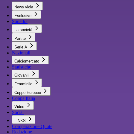
News viola
Esclusive
Squadra
La società
Partite
Serie A
Nazionali
Calciomercato
Statistiche
Giovanili
Femminile
Coppe Europee
Coppa Italia
Video
Social
LINKS
Comparazione Quote
Redazione