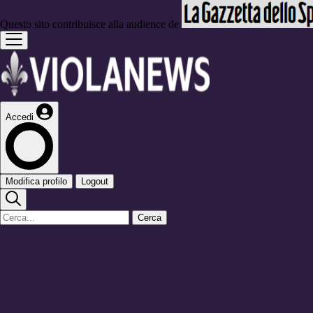
Questo sito contribuisce alla audience de
Accedi
Modifica profilo
Logout
Cerca