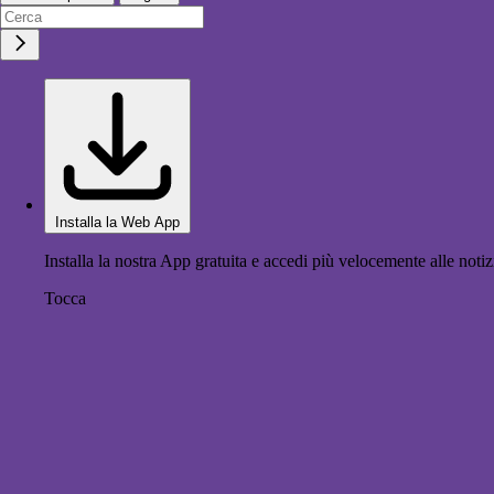
Installa la Web App
Installa la nostra App gratuita e accedi più velocemente alle notiz
Tocca