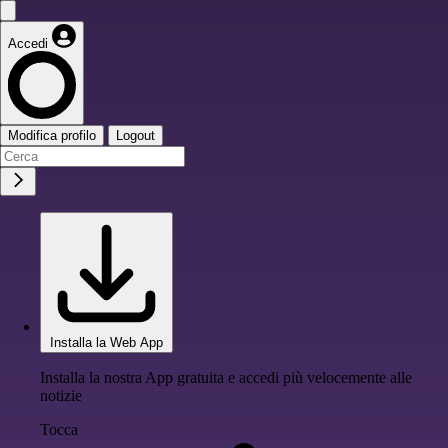
Accedi
Modifica profilo
Logout
Installa la Web App
Installa la nostra App gratuita e accedi più velocemente alle
notizie
Tocca