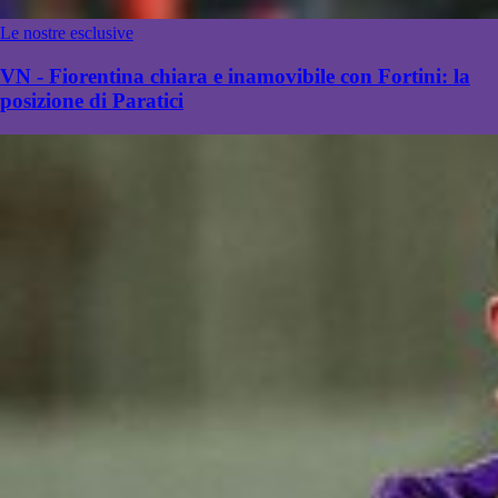
Le nostre esclusive
VN - Fiorentina chiara e inamovibile con Fortini: la
posizione di Paratici