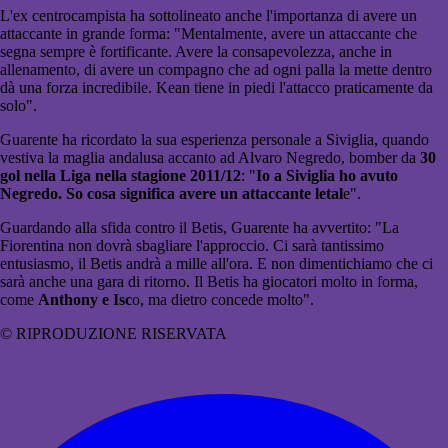
L'ex centrocampista ha sottolineato anche l'importanza di avere un
attaccante in grande forma: "Mentalmente, avere un attaccante che
segna sempre è fortificante. Avere la consapevolezza, anche in
allenamento, di avere un compagno che ad ogni palla la mette dentro
dà una forza incredibile. Kean tiene in piedi l'attacco praticamente da
solo".
Guarente ha ricordato la sua esperienza personale a Siviglia, quando
vestiva la maglia andalusa accanto ad Alvaro Negredo, bomber da
30
gol nella Liga nella stagione 2011/12
: "
Io a Siviglia ho avuto
Negredo. So cosa significa avere un attaccante letal
e".
Guardando alla sfida contro il Betis, Guarente ha avvertito: "La
Fiorentina non dovrà sbagliare l'approccio. Ci sarà tantissimo
entusiasmo, il Betis andrà a mille all'ora. E non dimentichiamo che ci
sarà anche una gara di ritorno. Il Betis ha giocatori molto in forma,
come
Anthony e Isc
o, ma dietro concede molto".
© RIPRODUZIONE RISERVATA