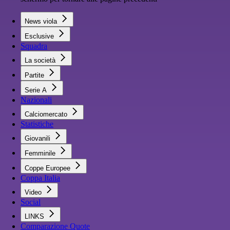
News viola
Esclusive
Squadra
La società
Partite
Serie A
Nazionali
Calciomercato
Statistiche
Giovanili
Femminile
Coppe Europee
Coppa Italia
Video
Social
LINKS
Comparazione Quote