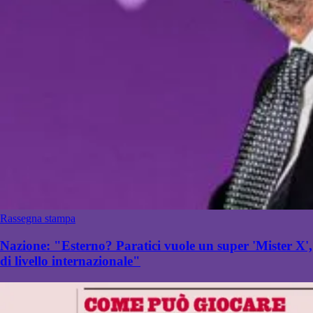
Rassegna stampa
Nazione: "Esterno? Paratici vuole un super 'Mister X',
di livello internazionale"