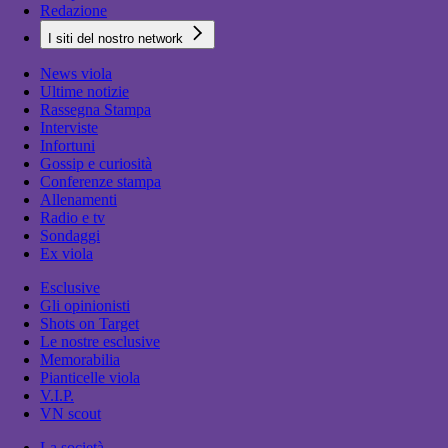
Redazione
I siti del nostro network
News viola
Ultime notizie
Rassegna Stampa
Interviste
Infortuni
Gossip e curiosità
Conferenze stampa
Allenamenti
Radio e tv
Sondaggi
Ex viola
Esclusive
Gli opinionisti
Shots on Target
Le nostre esclusive
Memorabilia
Pianticelle viola
V.I.P.
VN scout
La società