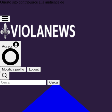
Questo sito contribuisce alla audience de
Accedi
Modifica profilo
Logout
Cerca