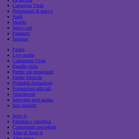
Campioni Viola
Personaggi di spicco
Stadi
Maglia
Inni e cori
Palmares
Sponsor
Partite
Live partite
Calendario Viola
Pagelle viola
Partite più importanti
Partite Storiche
Probabili formazioni
Formazioni ufficiali
Amichevoli
Interviste post partita
Info biglietti
Serie A
Risultati e classifica
Campionati precedenti
Altre di Serie A
Altre news