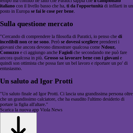
tempo ma confido ne fatto che Paratici sappia che
il campionato
italiano
con il livello basso che ha,
ti da l'opportunità
di infilarti in un
posto in Europa
se fai le cose per bene
.
Sulla questione mercato
"Cercando di comprendere la filosofia di Paratici, io penso che
di
incedibili non ce ne sono
. Però
se dovessi scegliere
prenderei i
giovani che ancora devono dimostrare qualcosa come
Ndour,
Comuzzo
e ci aggiungo anche
Fagioli
che secondando me può fare
ancora qualcosa in più.
Grosso sa lavorare bene con i giovani
e
quindi son ottimista che possa fare un bel lavoro e riportare un po' di
entusiasmo.
Un saluto ad Igor Protti
"Un saluto finale ad Igor Protti. Ci lascia una grandissima persona oltre
che un grandissimo calciatore, che ha esaudito l'ultimo desiderio di
portare la figlia all'altare."
Scarica la nuova app Viola News