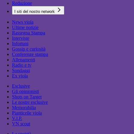
Redazione
I siti del nostro network
News viola
Ultime notizie
Rassegna Stampa
Interviste
Infortuni
Gossip e curiosità
Conferenze stampa
Allenamenti
Radio e tv
Sondaggi
Ex viola
Esclusive
Gli opinionisti
Shots on Target
Le nostre esclusive
Memorabilia
Pianticelle viola
V.I.P.
VN scout
La società