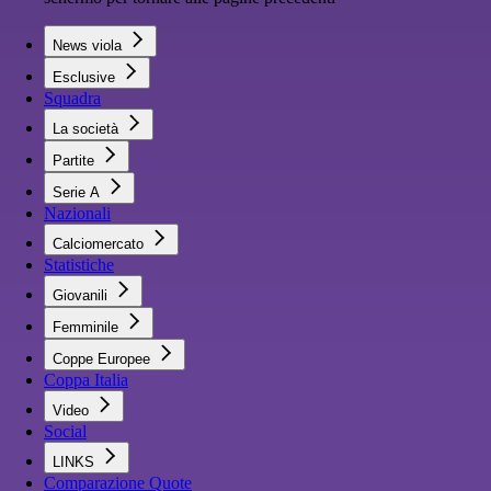
News viola
Esclusive
Squadra
La società
Partite
Serie A
Nazionali
Calciomercato
Statistiche
Giovanili
Femminile
Coppe Europee
Coppa Italia
Video
Social
LINKS
Comparazione Quote