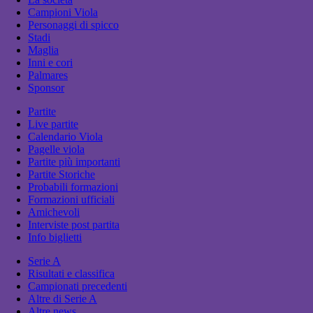
Campioni Viola
Personaggi di spicco
Stadi
Maglia
Inni e cori
Palmares
Sponsor
Partite
Live partite
Calendario Viola
Pagelle viola
Partite più importanti
Partite Storiche
Probabili formazioni
Formazioni ufficiali
Amichevoli
Interviste post partita
Info biglietti
Serie A
Risultati e classifica
Campionati precedenti
Altre di Serie A
Altre news