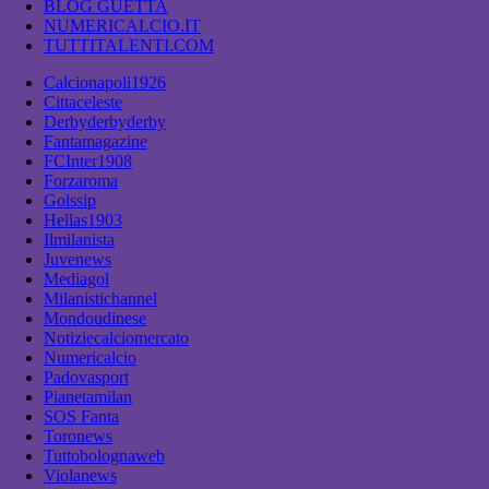
BLOG GUETTA
NUMERICALCIO.IT
TUTTITALENTI.COM
Calcionapoli1926
Cittaceleste
Derbyderbyderby
Fantamagazine
FCInter1908
Forzaroma
Golssip
Hellas1903
Ilmilanista
Juvenews
Mediagol
Milanistichannel
Mondoudinese
Notiziecalciomercato
Numericalcio
Padovasport
Pianetamilan
SOS Fanta
Toronews
Tuttobolognaweb
Violanews