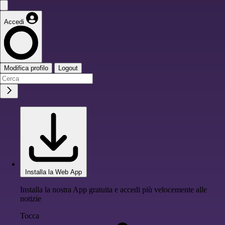
Accedi
Modifica profilo
Logout
Installa la Web App
Installa la nostra App gratuita e accedi più velocemente alle
notizie
Tocca