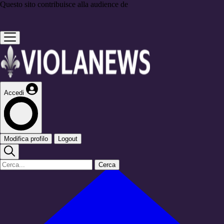
Questo sito contribuisce alla audience de
Accedi
Modifica profilo
Logout
Cerca