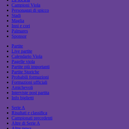
Campioni Viola
Personaggi di spicco
Stadi
Maglia
Inni e cori
Palmares
Sponsor
Partite
Live partite
Calendario Viola
Pagelle viola
Partite più importanti
Partite Storiche
Probabili formazioni
Formazioni ufficiali
Amichevoli
Interviste post partita
Info biglietti
Serie A
Risultati e classifica
Campionati precedenti
Altre di Serie A
Altre news