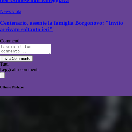
dell'Udinese non vaneggiava
News viola
Centenario, assente la famiglia Borgonovo: "Invito
arrivato soltanto ieri"
Commenti
Invia Commento
Tutti
Leggi altri commenti
Ultime Notizie