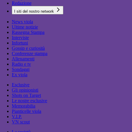
Redazione
I siti del nostro network
News viola
Ultime notizie
Rassegna Stampa
Interviste
Infortuni
Gossip e curiosità
Conferenze stampa
Allenamenti
Radio e tv
Sondaggi
Ex viola
Esclusive
Gli opinionisti
Shots on Target
Le nostre esclusive
Memorabilia
Pianticelle viola
V.I.P.
VN scout
La società