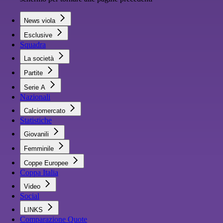
News viola
Esclusive
Squadra
La società
Partite
Serie A
Nazionali
Calciomercato
Statistiche
Giovanili
Femminile
Coppe Europee
Coppa Italia
Video
Social
LINKS
Comparazione Quote