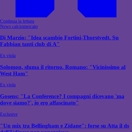
Continua la lettura
News calciomercato
Di Marzio: "Idea scambio Fortini-Thorstvedt. Su
Fabbian tanti club di A"
Ex viola
Solomon, sfuma il ritorno. Romano: "Vicinissimo al
West Ham"
Ex viola
Gosens: "La Conference? I compagni dicevano 'ma
dove siamo?', io ero affascinato"
Esclusive
"Un mix tra Bellingham e Zidane": forse su Atta il ds