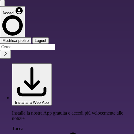
Accedi
Modifica profilo
Logout
Installa la Web App
Installa la nostra App gratuita e accedi più velocemente alle
notizie
Tocca