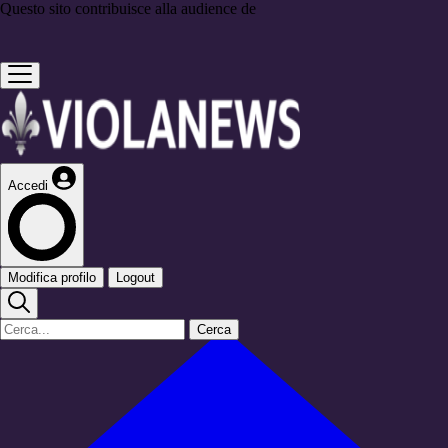
Questo sito contribuisce alla audience de
Accedi
Modifica profilo
Logout
Cerca