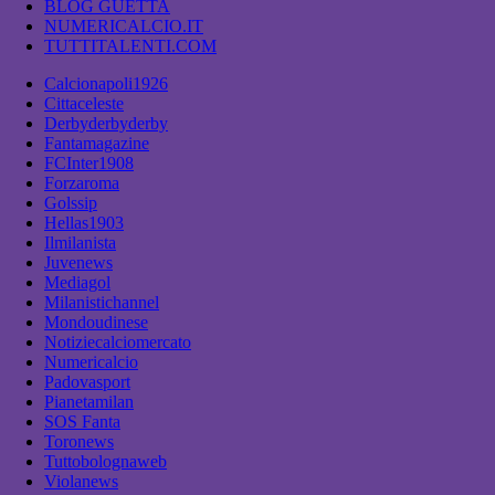
BLOG GUETTA
NUMERICALCIO.IT
TUTTITALENTI.COM
Calcionapoli1926
Cittaceleste
Derbyderbyderby
Fantamagazine
FCInter1908
Forzaroma
Golssip
Hellas1903
Ilmilanista
Juvenews
Mediagol
Milanistichannel
Mondoudinese
Notiziecalciomercato
Numericalcio
Padovasport
Pianetamilan
SOS Fanta
Toronews
Tuttobolognaweb
Violanews