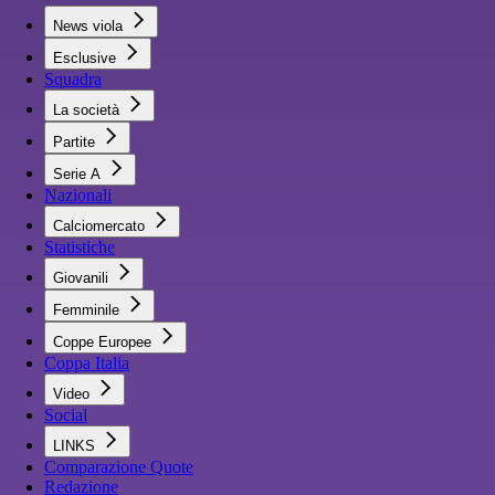
News viola
Esclusive
Squadra
La società
Partite
Serie A
Nazionali
Calciomercato
Statistiche
Giovanili
Femminile
Coppe Europee
Coppa Italia
Video
Social
LINKS
Comparazione Quote
Redazione