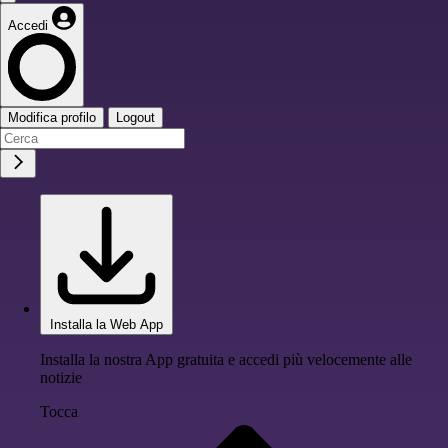
Accedi
Modifica profilo
Logout
Installa la Web App
Installa la nostra App gratuita e accedi più velocemente alle
notizie
Tocca