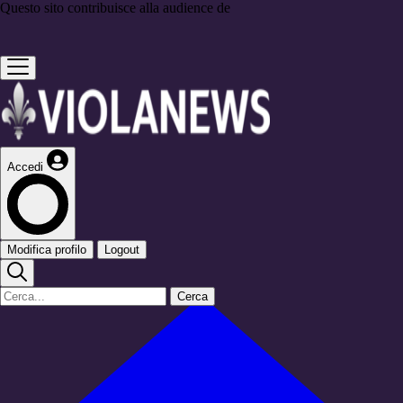
Questo sito contribuisce alla audience de
Accedi
Modifica profilo
Logout
Cerca