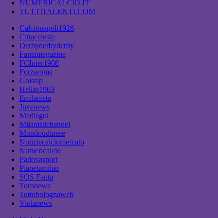
NUMERICALCIO.IT
TUTTITALENTI.COM
Calcionapoli1926
Cittaceleste
Derbyderbyderby
Fantamagazine
FCInter1908
Forzaroma
Golssip
Hellas1903
Ilmilanista
Juvenews
Mediagol
Milanistichannel
Mondoudinese
Notiziecalciomercato
Numericalcio
Padovasport
Pianetamilan
SOS Fanta
Toronews
Tuttobolognaweb
Violanews