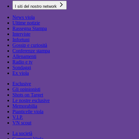
I siti del nostro network
News viola
Ultime notizie
Rassegna Stampa
Interviste
Infortuni
Gossip e curiosità
Conferenze stampa
Allenamenti
Radio e tv
Sondaggi
Ex viola
Esclusive
Gli opinionisti
Shots on Target
Le nostre esclusive
Memorabilia
Pianticelle viola
V.I.P.
VN scout
La società
Campioni Viola