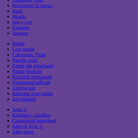
Personaggi di spicco
Stadi
Maglia
Inni e cori
Palmares
Sponsor
Partite
Live partite
Calendario Viola
Pagelle viola
Partite più importanti
Partite Storiche
Probabili formazioni
Formazioni ufficiali
Amichevoli
Interviste post partita
Info biglietti
Serie A
Risultati e classifica
Campionati precedenti
Altre di Serie A
Altre news