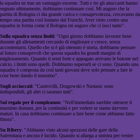
la squadra ne trae un vantaggio enorme. Tutti e tre gli attaccanti hanno
segnato ultimamente, dobbiamo continuare così. Mi auguro che la
partita di Bologna ci dia grande carica e consapevolezza, cercavamo da
tempo una partita così lontano dal Franchi. Aver vinto contro una
squadra in forma come il Bologna mi auguro che ci lasci tanto".
Sulla squadra senza limiti
: "Ogni giorno dobbiamo lavorare bene
durante gli allenamenti cercando di migliorare e cresce, senza
accontentarsi. Quello che si è già ottenuto è storia, dobbiamo pensare
al futuro consapevoli che questa squadra ha grandi margini di
miglioramento. Quando ti senti forte e appagato arrivano le batoste nel
calcio, i limiti sono quelli. Dobbiamo superarli se ci sono. Quando una
squadra è composta da così tanti giovani deve solo pensare a fare le
cose bene dando il massimo".
Sugli acciaccati
: "Castrovilli, Dragowski e Nastasic sono
indisponibili, gli altri ci saranno tutti".
Sul regalo per il compleanno
: "Nell'immediato sarebbe ottenere il
massimo domani, per la continuità e per vedere se siamo davvero
maturi. In casa dobbiamo continuare a fare bene come abbiamo fatto
finora".
Su Ribery
: "Abbiamo visto alcuni spezzoni delle gare della
Salernitana e ancora è lucido. Quando si allarga a sinistra per venire