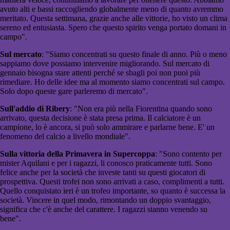
avuto alti e bassi raccogliendo globalmente meno di quanto avremmo
meritato. Questa settimana, grazie anche alle vittorie, ho visto un clima
sereno ed entusiasta. Spero che questo spirito venga portato domani in
campo".
Sul mercato
: "Siamo concentrati su questo finale di anno. Più o meno
sappiamo dove possiamo intervenire migliorando. Sul mercato di
gennaio bisogna stare attenti perché se sbagli poi non puoi più
rimediare. Ho delle idee ma al momento siamo concentrati sul campo.
Solo dopo queste gare parleremo di mercato".
Sull'addio di Ribery
: "Non era più nella Fiorentina quando sono
arrivato, questa decisione è stata presa prima. Il calciatore è un
campione, lo è ancora, si può solo ammirare e parlarne bene. E' un
fenomeno del calcio a livello mondiale".
Sulla vittoria della Primavera in Supercoppa
: "Sono contento per
mister Aquilani e per i ragazzi, li conosco praticamente tutti. Sono
felice anche per la società che investe tanti su questi giocatori di
prospettiva. Questi trofei non sono arrivati a caso, complimenti a tutti.
Quello conquistato ieri è un trofeo importante, so quanto è successa la
società. Vincere in quel modo, rimontando un doppio svantaggio,
significa che c'è anche del carattere. I ragazzi stanno venendo su
bene".