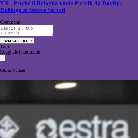
VN - Perché il Bologna vuole Piccoli: da Dovbyk-
Dallinga al fattore Sartori
Commenti
Invia Commento
Tutti
Leggi altri commenti
Ultime Notizie