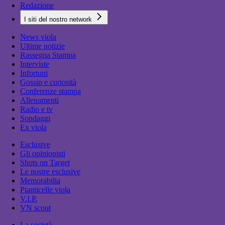
Redazione
I siti del nostro network
News viola
Ultime notizie
Rassegna Stampa
Interviste
Infortuni
Gossip e curiosità
Conferenze stampa
Allenamenti
Radio e tv
Sondaggi
Ex viola
Esclusive
Gli opinionisti
Shots on Target
Le nostre esclusive
Memorabilia
Pianticelle viola
V.I.P.
VN scout
La società