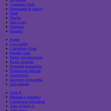
Campioni Viola
Personaggi di spicco
Stadi
Maglia
Inni e cori
Palmares
Sponsor
Partite
Live partite
Calendario Viola
Pagelle viola
Partite più importanti
Partite Storiche
Probabili formazioni
Formazioni ufficiali
Amichevoli
Interviste post partita
Info biglietti
Serie A
Risultati e classifica
Campionati precedenti
Altre di Serie A
Altre news