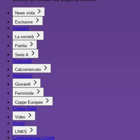
News viola
Esclusive
Squadra
La società
Partite
Serie A
Nazionali
Calciomercato
Statistiche
Giovanili
Femminile
Coppe Europee
Coppa Italia
Video
Social
LINKS
Comparazione Quote