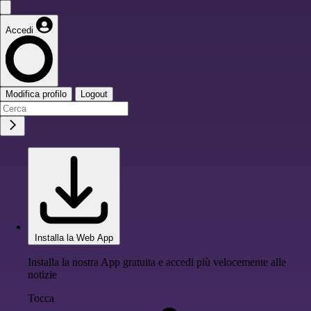
Accedi
Modifica profilo
Logout
Installa la Web App
Installa la nostra App gratuita e accedi più velocemente alle
notizie
Tocca