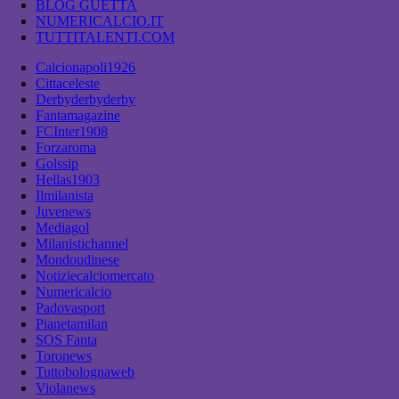
BLOG GUETTA
NUMERICALCIO.IT
TUTTITALENTI.COM
Calcionapoli1926
Cittaceleste
Derbyderbyderby
Fantamagazine
FCInter1908
Forzaroma
Golssip
Hellas1903
Ilmilanista
Juvenews
Mediagol
Milanistichannel
Mondoudinese
Notiziecalciomercato
Numericalcio
Padovasport
Pianetamilan
SOS Fanta
Toronews
Tuttobolognaweb
Violanews