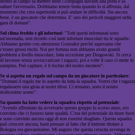
dentro al campo sa mettere bene i compagni davanti alla porta e sa
saltare l'avversario. Dobbiamo tenere botta quando lo si affronta, dal
momento che crea superiorità si può andare in difficoltà. Sta ancora
bene, è un giocatore che determina. E' uno dei pericoli maggiori nella
gara di domani".
Sul clima freddo e gli infortuni
: "Tutti questi infortunati sono
un'anomalia, non ricordo così tanti infortuni muscolari tra le squadre.
Abbiamo gestito con attenzione Gonzalez perché sapevamo che
c'erano grossi rischi. Noi per fortuna non abbiamo avuto grandi
problemi a livello muscolare, fatta eccezione per Dragowski. Si cerca
di lavorare senza sovraccaricare i ragazzi, poi a volte il caso ci mette lo
zampino. Può capitare, è il rischio del nostro mestiere".
Se si aspetta un regalo sul campo da un giocatore in particolare
:
"Domani il regalo me lo aspetto da tutta la squadra. Vorrei che i ragazzi
regalassero una gioia ai nostri tifosi. Ci teniamo, sono il nostro
dodicesimo uomo".
Su quanto ha fatto vedere la squadra rispetto al potenziale
:
"Avendo affrontato da avversario questo gruppo lo scorso anno, ero
convinto che ci fossero tante qualità. C'era del potenziale da tirare fuori
e sono convinto ancora oggi di non essermi sbagliato. Questa squadra
può crescere ancora, basti pensare al fatto che il tridente titolare a
Bologna era giovanissimo. Mi auguro che questa crescita avvenga in
maniera veloce, continuiamo a lavorare per ottenere questo. Abbiamo