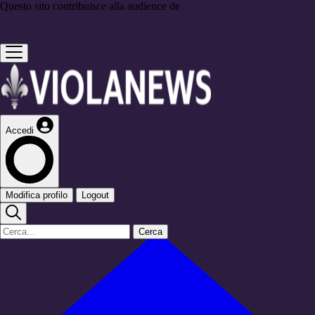
Questo sito contribuisce alla audience de
Accedi
Modifica profilo
Logout
Cerca