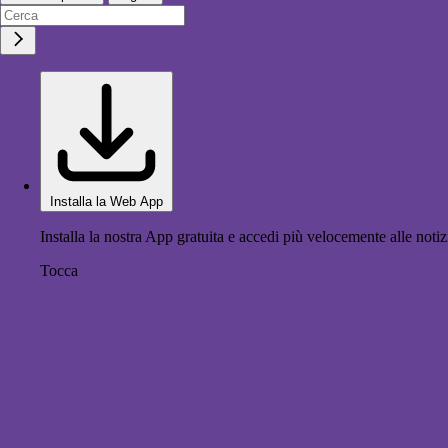
Installa la Web App
Installa la nostra App gratuita e accedi più velocemente alle notiz
Tocca