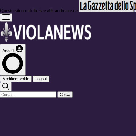
Questo sito contribuisce alla audience de
Accedi
Modifica profilo
Logout
Cerca