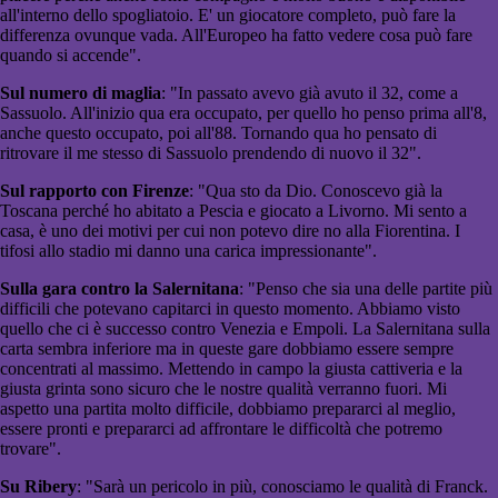
all'interno dello spogliatoio. E' un giocatore completo, può fare la
differenza ovunque vada. All'Europeo ha fatto vedere cosa può fare
quando si accende".
Sul numero di maglia
: "In passato avevo già avuto il 32, come a
Sassuolo. All'inizio qua era occupato, per quello ho penso prima all'8,
anche questo occupato, poi all'88. Tornando qua ho pensato di
ritrovare il me stesso di Sassuolo prendendo di nuovo il 32".
Sul rapporto con Firenze
: "Qua sto da Dio. Conoscevo già la
Toscana perché ho abitato a Pescia e giocato a Livorno. Mi sento a
casa, è uno dei motivi per cui non potevo dire no alla Fiorentina. I
tifosi allo stadio mi danno una carica impressionante".
Sulla gara contro la Salernitana
: "Penso che sia una delle partite più
difficili che potevano capitarci in questo momento. Abbiamo visto
quello che ci è successo contro Venezia e Empoli. La Salernitana sulla
carta sembra inferiore ma in queste gare dobbiamo essere sempre
concentrati al massimo. Mettendo in campo la giusta cattiveria e la
giusta grinta sono sicuro che le nostre qualità verranno fuori. Mi
aspetto una partita molto difficile, dobbiamo prepararci al meglio,
essere pronti e prepararci ad affrontare le difficoltà che potremo
trovare".
Su Ribery
: "Sarà un pericolo in più, conosciamo le qualità di Franck.