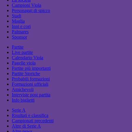
Campioni Viola
Personaggi di spicco
Stadi
Maglia
Inni e cori
Palmares
Sponsor
Partite
Live partite
Calendario Viola
Pagelle viola
Partite più importanti
Partite Storiche
Probabili formazioni
Formazioni ufficiali
Amichevoli
Interviste post partita
Info biglietti
Serie A
Risultati e classifica
Campionati precedenti
Altre di Serie A
Altre news