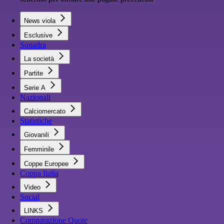
News viola
Esclusive
Squadra
La società
Partite
Serie A
Nazionali
Calciomercato
Statistiche
Giovanili
Femminile
Coppe Europee
Coppa Italia
Video
Social
LINKS
Comparazione Quote