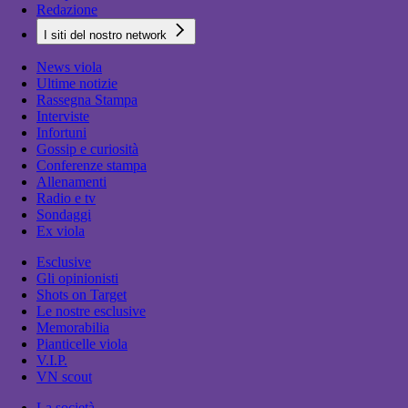
Redazione
I siti del nostro network
News viola
Ultime notizie
Rassegna Stampa
Interviste
Infortuni
Gossip e curiosità
Conferenze stampa
Allenamenti
Radio e tv
Sondaggi
Ex viola
Esclusive
Gli opinionisti
Shots on Target
Le nostre esclusive
Memorabilia
Pianticelle viola
V.I.P.
VN scout
La società