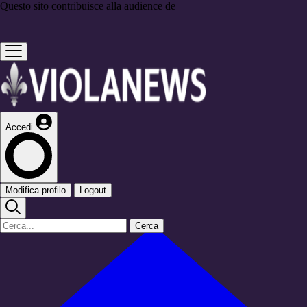
Questo sito contribuisce alla audience de
Accedi
Modifica profilo
Logout
Cerca