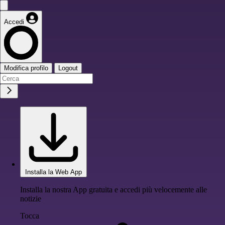
Accedi
Modifica profilo
Logout
Installa la Web App
Installa la nostra App gratuita e accedi più velocemente alle
notizie
Tocca