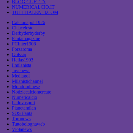
BLOG GUETTA
NUMERICALCIO.IT
TUTTITALENTI.COM
Calcionapoli1926
Cittaceleste
Derbyderbyderby
Fantamagazine
FCInter1908
Forzaroma
Golssip
Hellas1903
Ilmilanista
Juvenews
Mediagol
Milanistichannel
Mondoudinese
Notiziecalciomercato
Numericalcio
Padovasport
Pianetamilan
SOS Fanta
Toronews
Tuttobolognaweb
Violanews