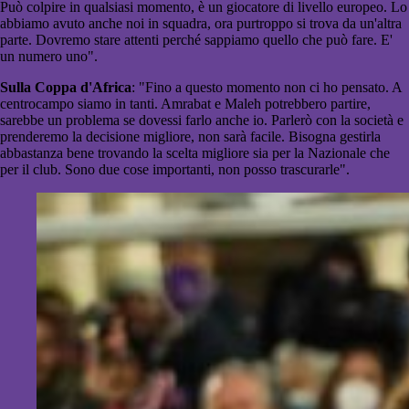
Può colpire in qualsiasi momento, è un giocatore di livello europeo. Lo
abbiamo avuto anche noi in squadra, ora purtroppo si trova da un'altra
parte. Dovremo stare attenti perché sappiamo quello che può fare. E'
un numero uno".
Sulla Coppa d'Africa
: "Fino a questo momento non ci ho pensato. A
centrocampo siamo in tanti. Amrabat e Maleh potrebbero partire,
sarebbe un problema se dovessi farlo anche io. Parlerò con la società e
prenderemo la decisione migliore, non sarà facile. Bisogna gestirla
abbastanza bene trovando la scelta migliore sia per la Nazionale che
per il club. Sono due cose importanti, non posso trascurarle".