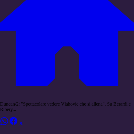
Duncan/2: "Spettacolare vedere Vlahovic che si allena". Su Berardi e
Ribery...