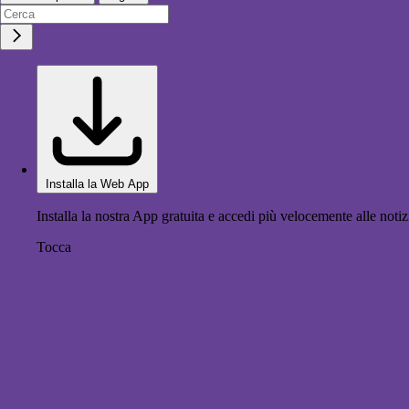
Installa la Web App
Installa la nostra App gratuita e accedi più velocemente alle notiz
Tocca