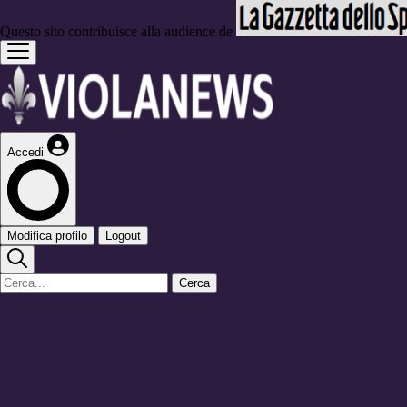
Questo sito contribuisce alla audience de
Accedi
Modifica profilo
Logout
Cerca