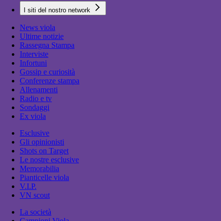
I siti del nostro network
News viola
Ultime notizie
Rassegna Stampa
Interviste
Infortuni
Gossip e curiosità
Conferenze stampa
Allenamenti
Radio e tv
Sondaggi
Ex viola
Esclusive
Gli opinionisti
Shots on Target
Le nostre esclusive
Memorabilia
Pianticelle viola
V.I.P.
VN scout
La società
Campioni Viola