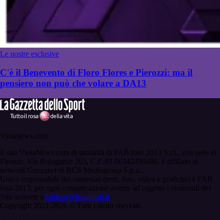
Le nostre esclusive
C'è il Benevento di Floro Flores e Pierozzi: ma il
pensiero non può che volare a DA13
Violanews.com
Il sito ViolaNews.com di titolarità di FAB four 2013 S.r.l., con sede in
Firenze, Via Bolognese 263, C.F./PI 06342490486, è affiliato al
network Gazzanet di RCS Mediagroup S.p.a..
Unico responsabile dei contenuti (testi, foto, video e grafiche) è FAB
four 2013; per ogni comunicazione avente ad oggetto i contenuti del
Sito scrivere a
fabfour@legalmail.it
Copyright 2021-2026 © Tutti i diritti riservati.