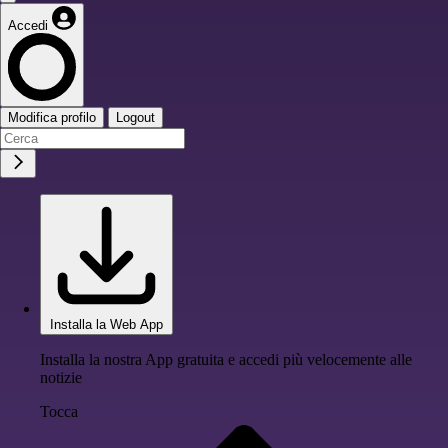
Accedi
Modifica profilo
Logout
Installa la Web App
Installa la nostra App gratuita e accedi più velocemente alle
notizie
Tocca