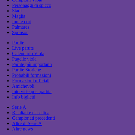
Personaggi di spicco
Stadi
Maglia
Inni e cori
Palmares
Sponsor
Partite
Live partite
Calendario Viola
Pagelle viola
Partite più importanti
Partite Storiche
Probabili formazioni
Formazioni ufficiali
Amichevoli
Interviste post partita
Info biglietti
Serie A
Risultati e classifica
Campionati precedenti
Altre di Serie A
Altre news