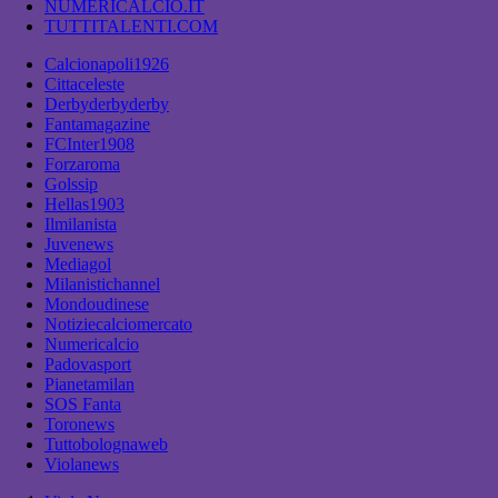
NUMERICALCIO.IT
TUTTITALENTI.COM
Calcionapoli1926
Cittaceleste
Derbyderbyderby
Fantamagazine
FCInter1908
Forzaroma
Golssip
Hellas1903
Ilmilanista
Juvenews
Mediagol
Milanistichannel
Mondoudinese
Notiziecalciomercato
Numericalcio
Padovasport
Pianetamilan
SOS Fanta
Toronews
Tuttobolognaweb
Violanews