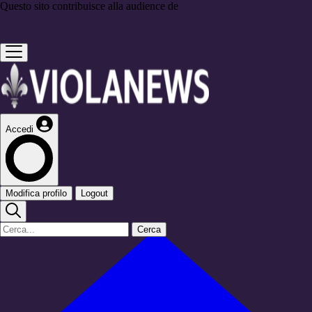
Questo sito contribuisce alla audience de
Accedi
Modifica profilo
Logout
Cerca