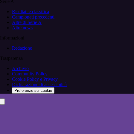
Serie A
Risultati e classifica
Campionati precedenti
Altre di Serie A
Altre news
Informazioni
Redazione
Trasparenza
Archivio
Community Policy
Cookie Policy e Privacy
Dichiarazione di accessibilità
Preferenze sui cookie