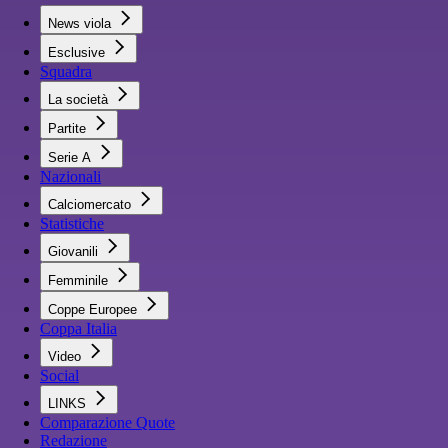
News viola
Esclusive
Squadra
La società
Partite
Serie A
Nazionali
Calciomercato
Statistiche
Giovanili
Femminile
Coppe Europee
Coppa Italia
Video
Social
LINKS
Comparazione Quote
Redazione