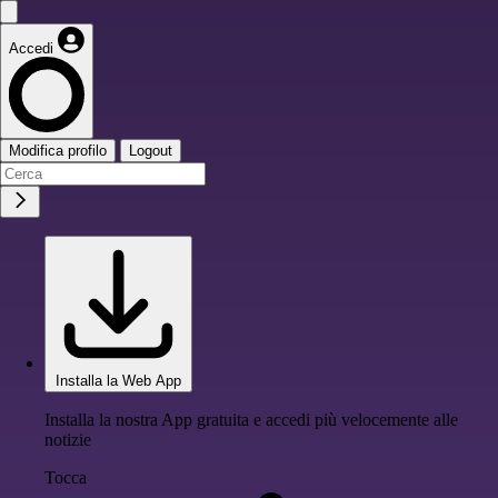
Accedi
Modifica profilo
Logout
Installa la Web App
Installa la nostra App gratuita e accedi più velocemente alle
notizie
Tocca