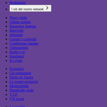
Redazione
I siti del nostro network
News viola
Ultime notizie
Rassegna Stampa
Interviste
Infortuni
Gossip e curiosità
Conferenze stampa
Allenamenti
Radio e tv
Sondaggi
Ex viola
Esclusive
Gli opinionisti
Shots on Target
Le nostre esclusive
Memorabilia
Pianticelle viola
V.I.P.
VN scout
La società