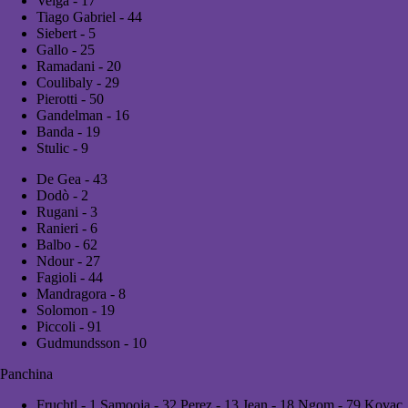
Veiga - 17
Tiago Gabriel - 44
Siebert - 5
Gallo - 25
Ramadani - 20
Coulibaly - 29
Pierotti - 50
Gandelman - 16
Banda - 19
Stulic - 9
De Gea - 43
Dodò - 2
Rugani - 3
Ranieri - 6
Balbo - 62
Ndour - 27
Fagioli - 44
Mandragora - 8
Solomon - 19
Piccoli - 91
Gudmundsson - 10
Panchina
Fruchtl - 1 Samooja - 32 Perez - 13 Jean - 18 Ngom - 79 Kovac