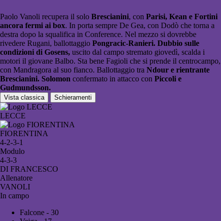
Paolo Vanoli recupera il solo
Brescianini
, con
Parisi, Kean e Fortini
ancora fermi ai box
. In porta sempre De Gea, con Dodò che torna a
destra dopo la squalifica in Conference. Nel mezzo si dovrebbe
rivedere Rugani, ballottaggio
Pongracic-Ranieri. Dubbio sulle
condizioni di Gosens,
uscito dal campo stremato giovedì, scalda i
motori il giovane Balbo. Sta bene Fagioli che si prende il centrocampo,
con Mandragora al suo fianco. Ballottaggio tra
Ndour e rientrante
Brescianini.
Solomon
confermato in attacco con
Piccoli e
Gudmundsson.
Vista classica
Schieramenti
LECCE
FIORENTINA
4-2-3-1
Modulo
4-3-3
DI FRANCESCO
Allenatore
VANOLI
In campo
Falcone - 30