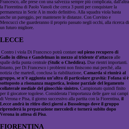
Francesco, alle prese con una salvezza sempre più complicata, dall'altra
la Fiorentina di Paolo Vanoli che cerca 3 punti per conquistare la
permanenza in Serie A in modo definitivo. Alla squadra viola basta
anche un pareggio, per mantenere le distanze. Con Corvino e
Mencucci che guarderanno il proprio passato negli occhi, alla ricerca di
un futuro migliore.
LECCE
Contro i viola Di Francesco potrà contare
sul pieno recupero di
Gallo in difesa e Gandelman in mezzo al tridente d’attacco
alle
spalle della punta centrale
(Stulic o Cheddira).
Due rientri importanti.
Intanto, per Di Francesco i problemi non finiscono mai perché, alla
notizia che martedì, conclusa la riabilitazione,
Camarda si riunirà al
gruppo, se n’è aggiunta un’altra di particolare gravità: Fofana si è
sottoposto a risonanza magnetica, lesione parziale del legamento
collaterale mediale del ginocchio sinistro.
Campionato quindi finito
per il giocatore togolese. Considerata l’importanza delle gare sui campi
di Verona e Pisa, il giorno successivo alla partita con la Fiorentina,
il
Lecce andrà in ritiro dieci giorni a Bussolengo dove il gruppo
riprenderà la preparazione mercoledì e tornerà subito dopo
Verona in attesa di Pisa
.
FIORENTINA