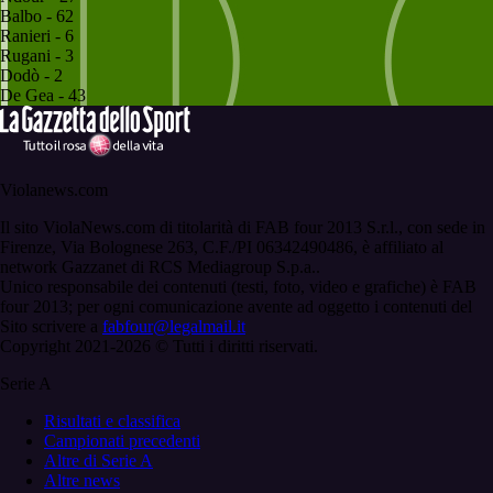
Balbo - 62
Ranieri - 6
Rugani - 3
Dodò - 2
De Gea - 43
Violanews.com
Il sito ViolaNews.com di titolarità di FAB four 2013 S.r.l., con sede in
Firenze, Via Bolognese 263, C.F./PI 06342490486, è affiliato al
network Gazzanet di RCS Mediagroup S.p.a..
Unico responsabile dei contenuti (testi, foto, video e grafiche) è FAB
four 2013; per ogni comunicazione avente ad oggetto i contenuti del
Sito scrivere a
fabfour@legalmail.it
Copyright 2021-2026 © Tutti i diritti riservati.
Serie A
Risultati e classifica
Campionati precedenti
Altre di Serie A
Altre news