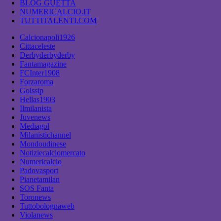
BLOG GUETTA
NUMERICALCIO.IT
TUTTITALENTI.COM
Calcionapoli1926
Cittaceleste
Derbyderbyderby
Fantamagazine
FCInter1908
Forzaroma
Golssip
Hellas1903
Ilmilanista
Juvenews
Mediagol
Milanistichannel
Mondoudinese
Notiziecalciomercato
Numericalcio
Padovasport
Pianetamilan
SOS Fanta
Toronews
Tuttobolognaweb
Violanews