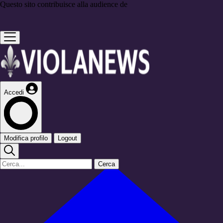
Questo sito contribuisce alla audience de
Accedi
Modifica profilo
Logout
Cerca