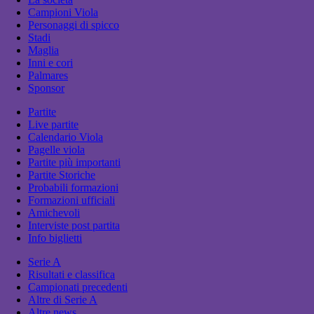
Campioni Viola
Personaggi di spicco
Stadi
Maglia
Inni e cori
Palmares
Sponsor
Partite
Live partite
Calendario Viola
Pagelle viola
Partite più importanti
Partite Storiche
Probabili formazioni
Formazioni ufficiali
Amichevoli
Interviste post partita
Info biglietti
Serie A
Risultati e classifica
Campionati precedenti
Altre di Serie A
Altre news