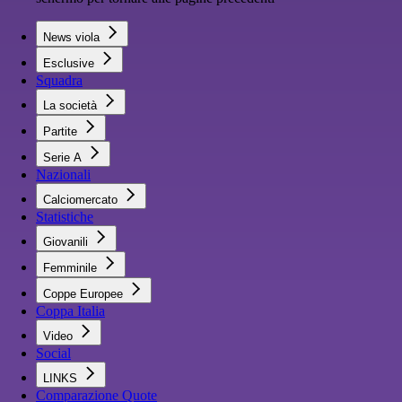
News viola
Esclusive
Squadra
La società
Partite
Serie A
Nazionali
Calciomercato
Statistiche
Giovanili
Femminile
Coppe Europee
Coppa Italia
Video
Social
LINKS
Comparazione Quote