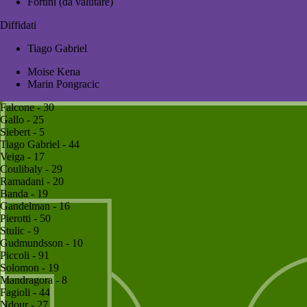
Fortini (da valutare)
Diffidati
Tiago Gabriel
Moise Kena
Marin Pongracic
Falcone - 30
Gallo - 25
Siebert - 5
Tiago Gabriel - 44
Veiga - 17
Coulibaly - 29
Ramadani - 20
Banda - 19
Gandelman - 16
Pierotti - 50
Stulic - 9
Gudmundsson - 10
Piccoli - 91
Solomon - 19
Mandragora - 8
Fagioli - 44
Ndour - 27