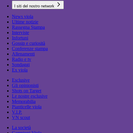
I siti del nostro network
News viola
Ultime notizie
Rassegna Stampa
Interviste
Infortuni
Gossip e curiosità
Conferenze stampa
Allenamenti
Radio e tv
Sondaggi
Ex viola
Esclusive
Gli opinionisti
Shots on Target
Le nostre esclusive
Memorabilia
Pianticelle viola
V.I.P.
VN scout
La società
Campioni Viola