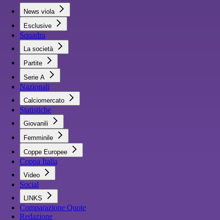
News viola
Esclusive
Squadra
La società
Partite
Serie A
Nazionali
Calciomercato
Statistiche
Giovanili
Femminile
Coppe Europee
Coppa Italia
Video
Social
LINKS
Comparazione Quote
Redazione