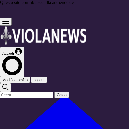
Questo sito contribuisce alla audience de
Accedi
Modifica profilo
Logout
Cerca