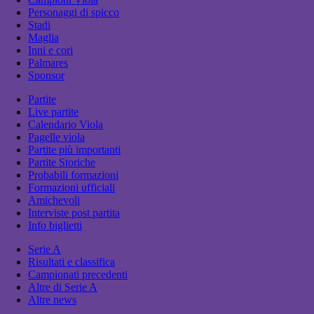
Personaggi di spicco
Stadi
Maglia
Inni e cori
Palmares
Sponsor
Partite
Live partite
Calendario Viola
Pagelle viola
Partite più importanti
Partite Storiche
Probabili formazioni
Formazioni ufficiali
Amichevoli
Interviste post partita
Info biglietti
Serie A
Risultati e classifica
Campionati precedenti
Altre di Serie A
Altre news