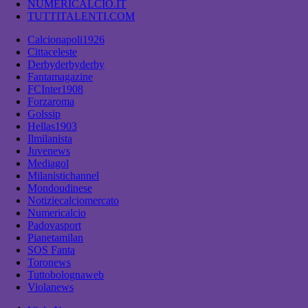
NUMERICALCIO.IT
TUTTITALENTI.COM
Calcionapoli1926
Cittaceleste
Derbyderbyderby
Fantamagazine
FCInter1908
Forzaroma
Golssip
Hellas1903
Ilmilanista
Juvenews
Mediagol
Milanistichannel
Mondoudinese
Notiziecalciomercato
Numericalcio
Padovasport
Pianetamilan
SOS Fanta
Toronews
Tuttobolognaweb
Violanews