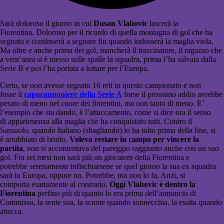
Sarà doloroso il giorno in cui
Dusan Vlahovic
lascerà la
Fiorentina. Doloroso per il ricordo di quella montagna di gol che ha
segnato e continuerà a segnare fin quando indosserà la maglia viola.
Ma oltre e anche prima dei gol, mancherà il trascinatore, il ragazzo che
a vent’anni si è messo sulle spalle la squadra, prima l’ha salvata dalla
Serie B e poi l’ha portata a lottare per l’Europa.
Certo, se non avesse segnato 16 reti in questo campionato e non
fosse il
capocannoniere della Serie A
forse il prossimo addio avrebbe
pesato di meno nel cuore dei fiorentini, ma non tanto di meno. E’
l’esempio che sta dando, è l’attaccamento, come si dice ora il senso
di appartenenza alla maglia che ha conquistato tutti. Contro il
Sassuolo, quando Italiano (sbagliando) lo ha tolto prima della fine, si
è arrabbiato di brutto.
Voleva restare in campo per vincere la
partita
, non si accontentava del pareggio raggiunto anche con un suo
gol. Fra sei mesi non sarà più un giocatore della Fiorentina e
potrebbe serenamente infischiarsene se quel giorno la sua ex squadra
sarà in Europa, oppure no. Potrebbe, ma non lo fa. Anzi, si
comporta esattamente al contrario.
Oggi Vlahovic è dentro la
Fiorentina
perfino più di quanto lo era prima dell’annuncio di
Commisso, la sente sua, la scuote quando sonnecchia, la esalta quando
attacca.