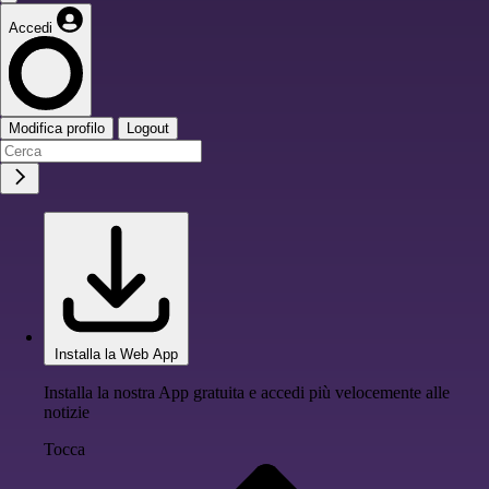
Accedi
Modifica profilo
Logout
Installa la Web App
Installa la nostra App gratuita e accedi più velocemente alle
notizie
Tocca