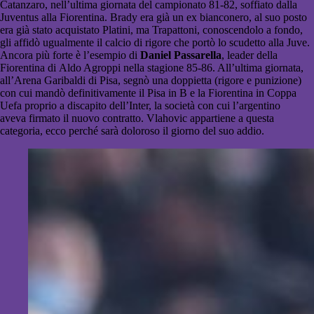
Catanzaro, nell’ultima giornata del campionato 81-82, soffiato dalla
Juventus alla Fiorentina. Brady era già un ex bianconero, al suo posto
era già stato acquistato Platini, ma Trapattoni, conoscendolo a fondo,
gli affidò ugualmente il calcio di rigore che portò lo scudetto alla Juve.
Ancora più forte è l’esempio di
Daniel Passarella
, leader della
Fiorentina di Aldo Agroppi nella stagione 85-86. All’ultima giornata,
all’Arena Garibaldi di Pisa, segnò una doppietta (rigore e punizione)
con cui mandò definitivamente il Pisa in B e la Fiorentina in Coppa
Uefa proprio a discapito dell’Inter, la società con cui l’argentino
aveva firmato il nuovo contratto. Vlahovic appartiene a questa
categoria, ecco perché sarà doloroso il giorno del suo addio.