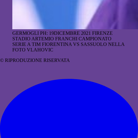
GERMOGLI PH: 19DICEMBRE 2021 FIRENZE
STADIO ARTEMIO FRANCHI CAMPIONATO
SERIE A TIM FIORENTINA VS SASSUOLO NELLA
FOTO VLAHOVIC
© RIPRODUZIONE RISERVATA