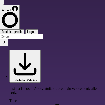
Accedi
Modifica profilo
Logout
Installa la Web App
Installa la nostra App gratuita e accedi più velocemente alle
notizie
Tocca