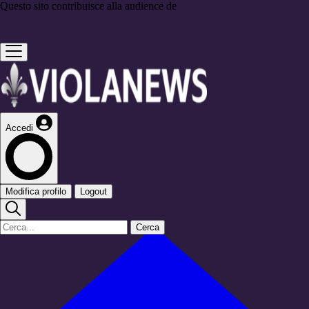
Questo sito contribuisce alla audience de
Accedi
Modifica profilo
Logout
Cerca