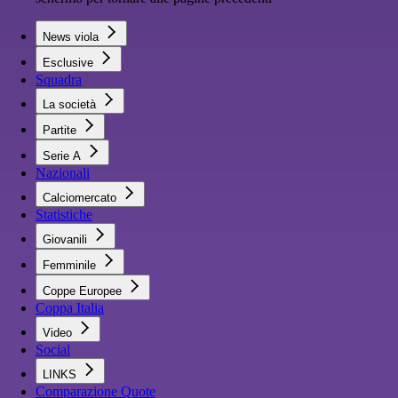
News viola
Esclusive
Squadra
La società
Partite
Serie A
Nazionali
Calciomercato
Statistiche
Giovanili
Femminile
Coppe Europee
Coppa Italia
Video
Social
LINKS
Comparazione Quote