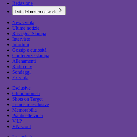
Redazione
I siti del nostro network
News viola
Ultime notizie
Rassegna Stampa
Interviste
Infortuni
Gossip e curiosità
Conferenze stampa
Allenamenti
Radio e tv
Sondaggi
Ex viola
Esclusive
Gli opinionisti
Shots on Target
Le nostre esclusive
Memorabilia
Pianticelle viola
V.I.P.
VN scout
La società