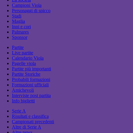
Campioni Viola
Personaggi di spicco
Stadi
Maglia
Inni e cori
Palmares
Sponsor
Partite
Live partite
Calendario Viola
Pagelle viola
Partite più importanti
Partite Storiche
Probabili formazioni
Formazioni ufficiali
Amichevoli
Interviste post partita
Info biglietti
Serie A
Risultati e classifica
Campionati precedenti
Altre di Serie A
Altre news