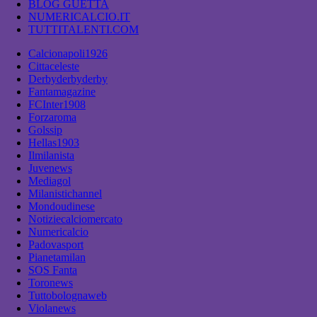
BLOG GUETTA
NUMERICALCIO.IT
TUTTITALENTI.COM
Calcionapoli1926
Cittaceleste
Derbyderbyderby
Fantamagazine
FCInter1908
Forzaroma
Golssip
Hellas1903
Ilmilanista
Juvenews
Mediagol
Milanistichannel
Mondoudinese
Notiziecalciomercato
Numericalcio
Padovasport
Pianetamilan
SOS Fanta
Toronews
Tuttobolognaweb
Violanews