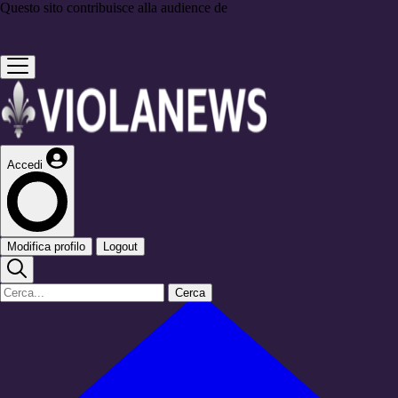
Questo sito contribuisce alla audience de
Accedi
Modifica profilo
Logout
Cerca