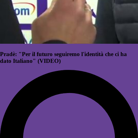
Pradè: "Per il futuro seguiremo l'identità che ci ha
dato Italiano" (VIDEO)