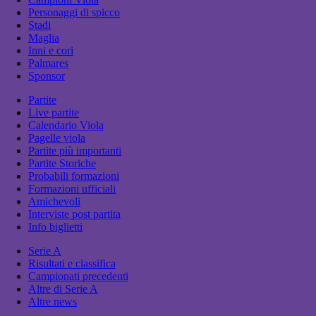
Personaggi di spicco
Stadi
Maglia
Inni e cori
Palmares
Sponsor
Partite
Live partite
Calendario Viola
Pagelle viola
Partite più importanti
Partite Storiche
Probabili formazioni
Formazioni ufficiali
Amichevoli
Interviste post partita
Info biglietti
Serie A
Risultati e classifica
Campionati precedenti
Altre di Serie A
Altre news