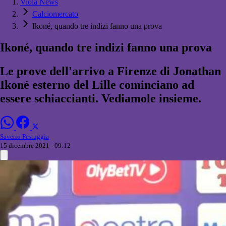
Viola News
Calciomercato
Ikoné, quando tre indizi fanno una prova
Ikoné, quando tre indizi fanno una prova
Le prove dell'arrivo a Firenze di Jonathan
Ikoné esterno del Lille cominciano ad
essere schiaccianti. Vediamole insieme.
Saverio Pestuggia
15 dicembre 2021 - 09:12