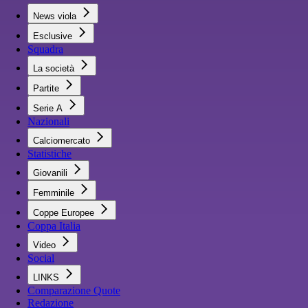
News viola
Esclusive
Squadra
La società
Partite
Serie A
Nazionali
Calciomercato
Statistiche
Giovanili
Femminile
Coppe Europee
Coppa Italia
Video
Social
LINKS
Comparazione Quote
Redazione