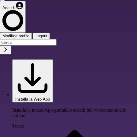
Accedi
Modifica profilo
Logout
Installa la Web App
Installa la nostra App gratuita e accedi più velocemente alle
notizie
Tocca