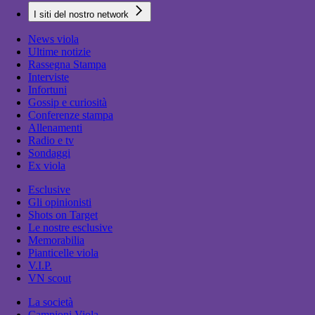
I siti del nostro network
News viola
Ultime notizie
Rassegna Stampa
Interviste
Infortuni
Gossip e curiosità
Conferenze stampa
Allenamenti
Radio e tv
Sondaggi
Ex viola
Esclusive
Gli opinionisti
Shots on Target
Le nostre esclusive
Memorabilia
Pianticelle viola
V.I.P.
VN scout
La società
Campioni Viola