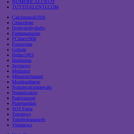
NUMERICALCIO.IT
TUTTITALENTI.COM
Calcionapoli1926
Cittaceleste
Derbyderbyderby
Fantamagazine
FCInter1908
Forzaroma
Golssip
Hellas1903
Ilmilanista
Juvenews
Mediagol
Milanistichannel
Mondoudinese
Notiziecalciomercato
Numericalcio
Padovasport
Pianetamilan
SOS Fanta
Toronews
Tuttobolognaweb
Violanews