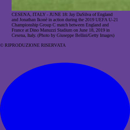
CESENA, ITALY - JUNE 18: Jay DaSilva of England
and Jonathan Ikonè in action during the 2019 UEFA U-21
Championship Group C match between England and
France at Dino Manuzzi Stadium on June 18, 2019 in
Cesena, Italy. (Photo by Giuseppe Bellini/Getty Images)
© RIPRODUZIONE RISERVATA