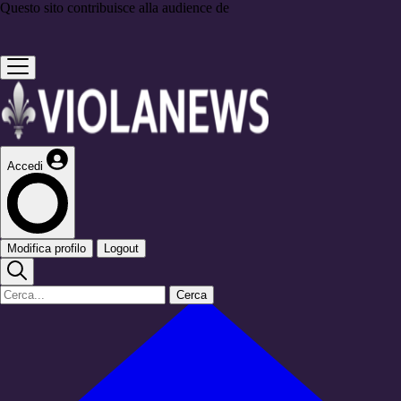
Questo sito contribuisce alla audience de
Accedi
Modifica profilo
Logout
Cerca