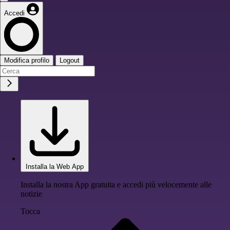
Accedi
Modifica profilo
Logout
Installa la Web App
Installa la nostra App gratuita e accedi più velocemente alle
notizie
Tocca