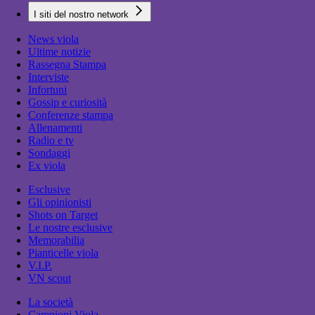
I siti del nostro network
News viola
Ultime notizie
Rassegna Stampa
Interviste
Infortuni
Gossip e curiosità
Conferenze stampa
Allenamenti
Radio e tv
Sondaggi
Ex viola
Esclusive
Gli opinionisti
Shots on Target
Le nostre esclusive
Memorabilia
Pianticelle viola
V.I.P.
VN scout
La società
Campioni Viola