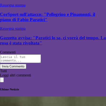
Rassegna stampa
CorSport sull'attacco: "Pellegrino e Pinamonti, il
piano di Fabio Paratici"
Rassegna stampa
Gazzetta avvisa: "Paratici lo sa, ci vorrà del tempo. La
rosa è stata rivoltata"
Commenti
Invia Commento
Tutti
Leggi altri commenti
Ultime Notizie