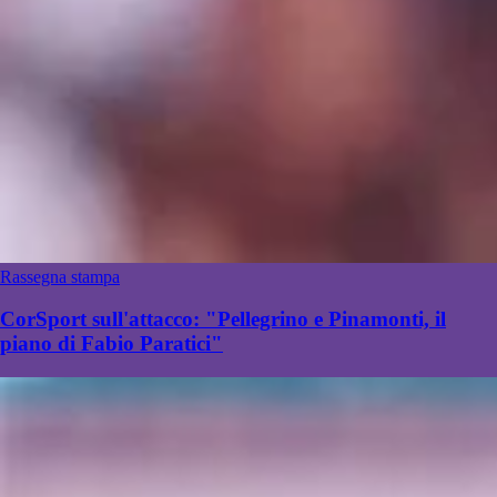
Rassegna stampa
CorSport sull'attacco: "Pellegrino e Pinamonti, il
piano di Fabio Paratici"