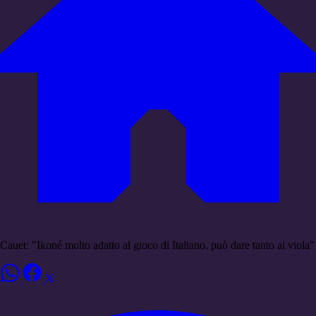
Cauet: "Ikoné molto adatto al gioco di Italiano, può dare tanto ai viola"