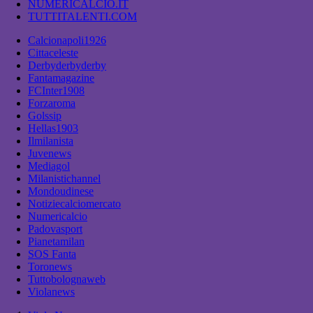
NUMERICALCIO.IT
TUTTITALENTI.COM
Calcionapoli1926
Cittaceleste
Derbyderbyderby
Fantamagazine
FCInter1908
Forzaroma
Golssip
Hellas1903
Ilmilanista
Juvenews
Mediagol
Milanistichannel
Mondoudinese
Notiziecalciomercato
Numericalcio
Padovasport
Pianetamilan
SOS Fanta
Toronews
Tuttobolognaweb
Violanews