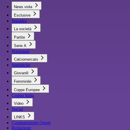
News viola
Esclusive
Squadra
La società
Partite
Serie A
Nazionali
Calciomercato
Statistiche
Giovanili
Femminile
Coppe Europee
Coppa Italia
Video
Social
LINKS
Comparazione Quote
Redazione