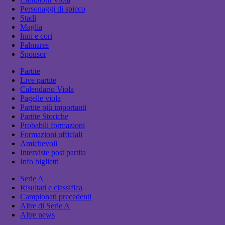
Personaggi di spicco
Stadi
Maglia
Inni e cori
Palmares
Sponsor
Partite
Live partite
Calendario Viola
Pagelle viola
Partite più importanti
Partite Storiche
Probabili formazioni
Formazioni ufficiali
Amichevoli
Interviste post partita
Info biglietti
Serie A
Risultati e classifica
Campionati precedenti
Altre di Serie A
Altre news