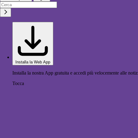
Installa la Web App
Installa la nostra App gratuita e accedi più velocemente alle notiz
Tocca