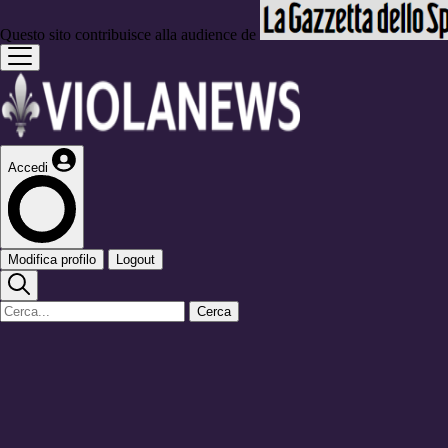
Questo sito contribuisce alla audience de
Accedi
Modifica profilo
Logout
Cerca