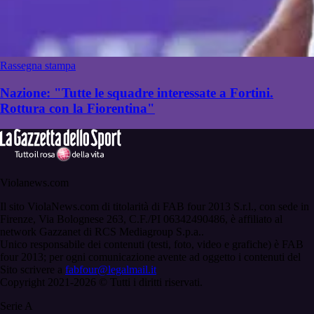
Rassegna stampa
Nazione: "Tutte le squadre interessate a Fortini.
Rottura con la Fiorentina"
Violanews.com
Il sito ViolaNews.com di titolarità di FAB four 2013 S.r.l., con sede in
Firenze, Via Bolognese 263, C.F./PI 06342490486, è affiliato al
network Gazzanet di RCS Mediagroup S.p.a..
Unico responsabile dei contenuti (testi, foto, video e grafiche) è FAB
four 2013; per ogni comunicazione avente ad oggetto i contenuti del
Sito scrivere a
fabfour@legalmail.it
Copyright 2021-2026 © Tutti i diritti riservati.
Serie A