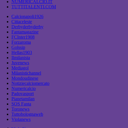
NUMERICALCIO.IT
TUTTITALENTI.COM
Calcionapoli1926
Cittaceleste
Derbyderbyderby
Fantamagazine
FCInter1908
Forzaroma
Golssip
Hellas1903
Ilmilanista
Juvenews
Mediagol
Milanistichannel
Mondoudinese
Notiziecalciomercato
Numericalcio
Padovasport
Pianetamilan
SOS Fanta
Toronews
Tuttobolognaweb
Violanews