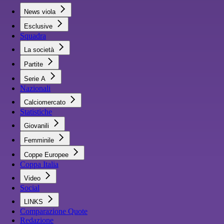
News viola
Esclusive
Squadra
La società
Partite
Serie A
Nazionali
Calciomercato
Statistiche
Giovanili
Femminile
Coppe Europee
Coppa Italia
Video
Social
LINKS
Comparazione Quote
Redazione