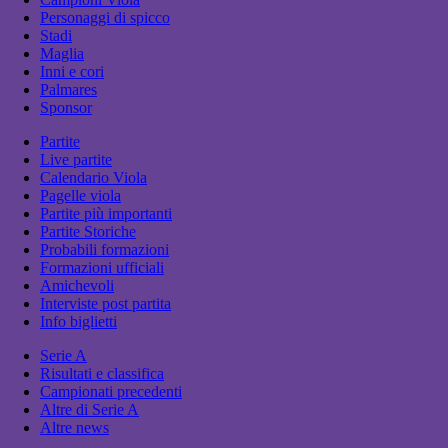
Personaggi di spicco
Stadi
Maglia
Inni e cori
Palmares
Sponsor
Partite
Live partite
Calendario Viola
Pagelle viola
Partite più importanti
Partite Storiche
Probabili formazioni
Formazioni ufficiali
Amichevoli
Interviste post partita
Info biglietti
Serie A
Risultati e classifica
Campionati precedenti
Altre di Serie A
Altre news