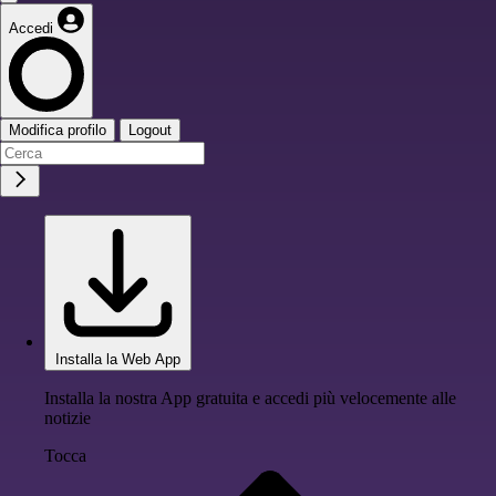
Accedi
Modifica profilo
Logout
Installa la Web App
Installa la nostra App gratuita e accedi più velocemente alle
notizie
Tocca