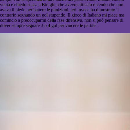
venia e chiedo scusa a Biraghi, che avevo criticato dicendo che non
aveva il piede per battere le punizioni, ieri invece ha dimostrato il
contrario segnando un gol stupendo. Il gioco di Italiano mi piace ma
comincio a preoccuparmi della fase difensiva, non si può pensare di
dover sempre segnare 3 o 4 gol per vincere le partite".