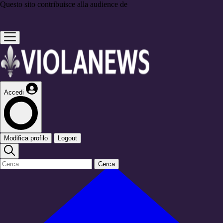
Questo sito contribuisce alla audience de
Accedi
Modifica profilo
Logout
Cerca