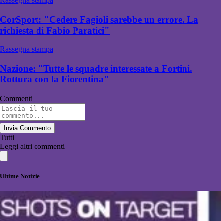
Rassegna stampa
CorSport: "Cedere Fagioli sarebbe un errore. La
richiesta di Fabio Paratici"
Rassegna stampa
Nazione: "Tutte le squadre interessate a Fortini.
Rottura con la Fiorentina"
Commenti
Invia Commento
Tutti
Leggi altri commenti
Ultime Notizie