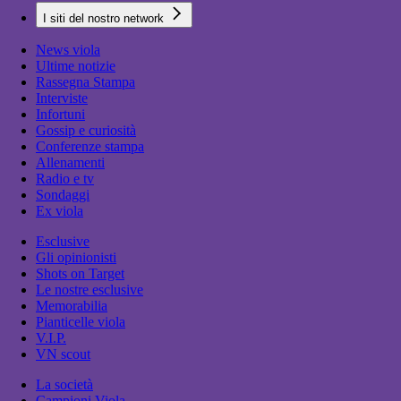
I siti del nostro network
News viola
Ultime notizie
Rassegna Stampa
Interviste
Infortuni
Gossip e curiosità
Conferenze stampa
Allenamenti
Radio e tv
Sondaggi
Ex viola
Esclusive
Gli opinionisti
Shots on Target
Le nostre esclusive
Memorabilia
Pianticelle viola
V.I.P.
VN scout
La società
Campioni Viola