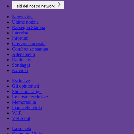
I siti del nostro network
News viola
Ultime notizie
Rassegna Stampa
Interviste
Infortuni
Gossip e curiosità
Conferenze stampa
Allenamenti
Radio e tv
Sondaggi
Ex viola
Esclusive
Gli opinionisti
Shots on Target
Le nostre esclusive
Memorabilia
Pianticelle viola
V.I.P.
VN scout
La società
Campioni Viola