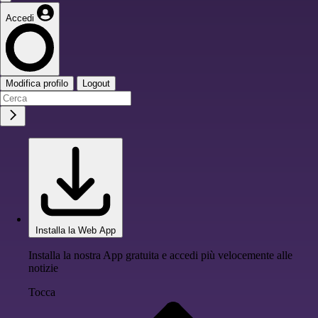
Accedi
Modifica profilo
Logout
Installa la Web App
Installa la nostra App gratuita e accedi più velocemente alle
notizie
Tocca