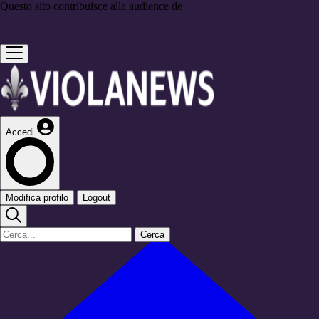
Questo sito contribuisce alla audience de
Accedi
Modifica profilo
Logout
Cerca