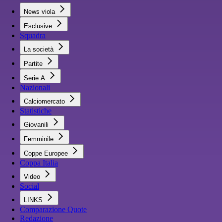
News viola
Esclusive
Squadra
La società
Partite
Serie A
Nazionali
Calciomercato
Statistiche
Giovanili
Femminile
Coppe Europee
Coppa Italia
Video
Social
LINKS
Comparazione Quote
Redazione