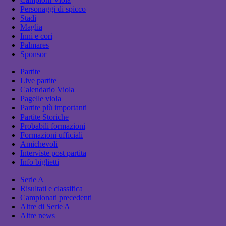
Personaggi di spicco
Stadi
Maglia
Inni e cori
Palmares
Sponsor
Partite
Live partite
Calendario Viola
Pagelle viola
Partite più importanti
Partite Storiche
Probabili formazioni
Formazioni ufficiali
Amichevoli
Interviste post partita
Info biglietti
Serie A
Risultati e classifica
Campionati precedenti
Altre di Serie A
Altre news