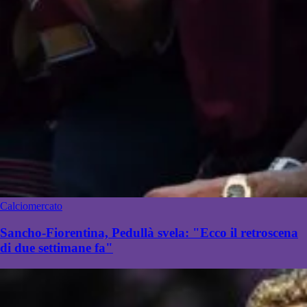
Calciomercato
Sancho-Fiorentina, Pedullà svela: "Ecco il retroscena
di due settimane fa"