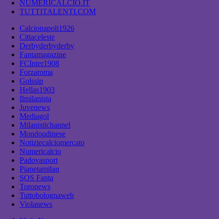
NUMERICALCIO.IT
TUTTITALENTI.COM
Calcionapoli1926
Cittaceleste
Derbyderbyderby
Fantamagazine
FCInter1908
Forzaroma
Golssip
Hellas1903
Ilmilanista
Juvenews
Mediagol
Milanistichannel
Mondoudinese
Notiziecalciomercato
Numericalcio
Padovasport
Pianetamilan
SOS Fanta
Toronews
Tuttobolognaweb
Violanews