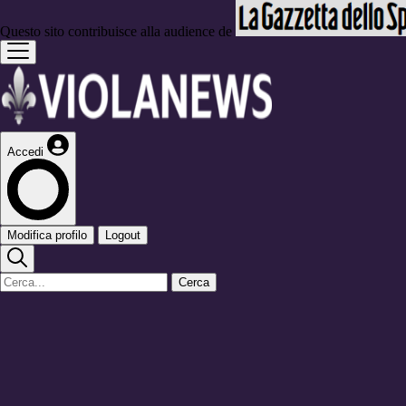
Questo sito contribuisce alla audience de
Accedi
Modifica profilo
Logout
Cerca