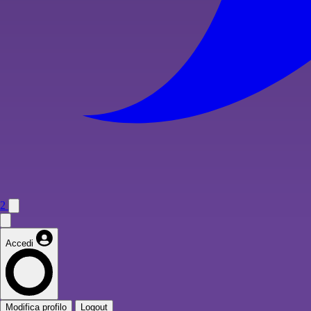
2
Accedi
Modifica profilo
Logout