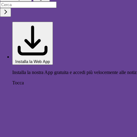
Installa la Web App
Installa la nostra App gratuita e accedi più velocemente alle notiz
Tocca