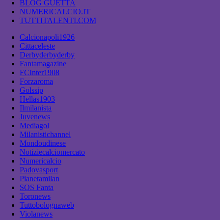
BLOG GUETTA
NUMERICALCIO.IT
TUTTITALENTI.COM
Calcionapoli1926
Cittaceleste
Derbyderbyderby
Fantamagazine
FCInter1908
Forzaroma
Golssip
Hellas1903
Ilmilanista
Juvenews
Mediagol
Milanistichannel
Mondoudinese
Notiziecalciomercato
Numericalcio
Padovasport
Pianetamilan
SOS Fanta
Toronews
Tuttobolognaweb
Violanews