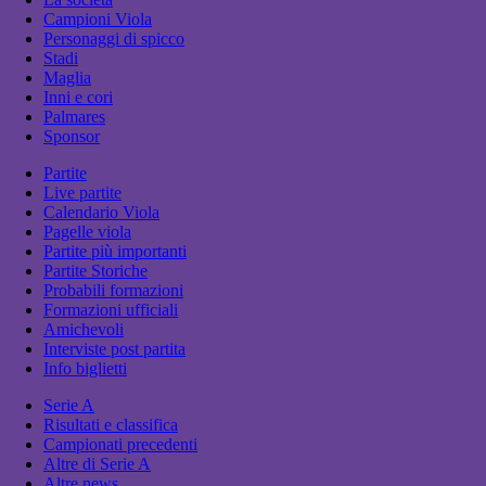
Campioni Viola
Personaggi di spicco
Stadi
Maglia
Inni e cori
Palmares
Sponsor
Partite
Live partite
Calendario Viola
Pagelle viola
Partite più importanti
Partite Storiche
Probabili formazioni
Formazioni ufficiali
Amichevoli
Interviste post partita
Info biglietti
Serie A
Risultati e classifica
Campionati precedenti
Altre di Serie A
Altre news