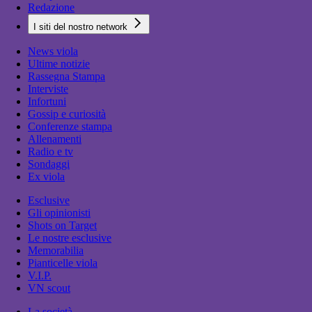
Redazione
I siti del nostro network
News viola
Ultime notizie
Rassegna Stampa
Interviste
Infortuni
Gossip e curiosità
Conferenze stampa
Allenamenti
Radio e tv
Sondaggi
Ex viola
Esclusive
Gli opinionisti
Shots on Target
Le nostre esclusive
Memorabilia
Pianticelle viola
V.I.P.
VN scout
La società