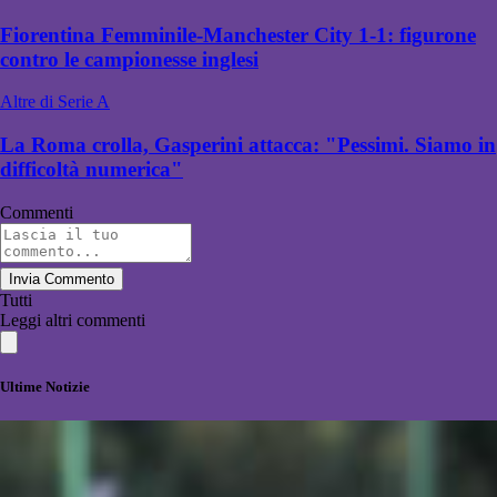
Fiorentina Femminile-Manchester City 1-1: figurone
contro le campionesse inglesi
Altre di Serie A
La Roma crolla, Gasperini attacca: "Pessimi. Siamo in
difficoltà numerica"
Commenti
Invia Commento
Tutti
Leggi altri commenti
Ultime Notizie