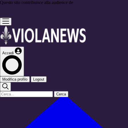
Questo sito contribuisce alla audience de
Accedi
Modifica profilo
Logout
Cerca