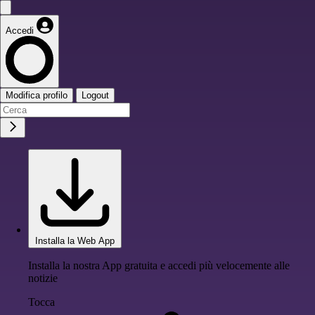
Accedi
Modifica profilo
Logout
Installa la Web App
Installa la nostra App gratuita e accedi più velocemente alle
notizie
Tocca