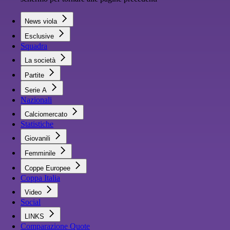
News viola
Esclusive
Squadra
La società
Partite
Serie A
Nazionali
Calciomercato
Statistiche
Giovanili
Femminile
Coppe Europee
Coppa Italia
Video
Social
LINKS
Comparazione Quote