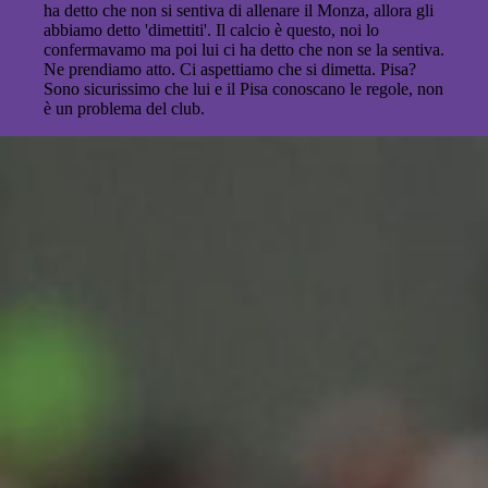
ha detto che non si sentiva di allenare il Monza, allora gli
abbiamo detto 'dimettiti'. Il calcio è questo, noi lo
confermavamo ma poi lui ci ha detto che non se la sentiva.
Ne prendiamo atto. Ci aspettiamo che si dimetta. Pisa?
Sono sicurissimo che lui e il Pisa conoscano le regole, non
è un problema del club.