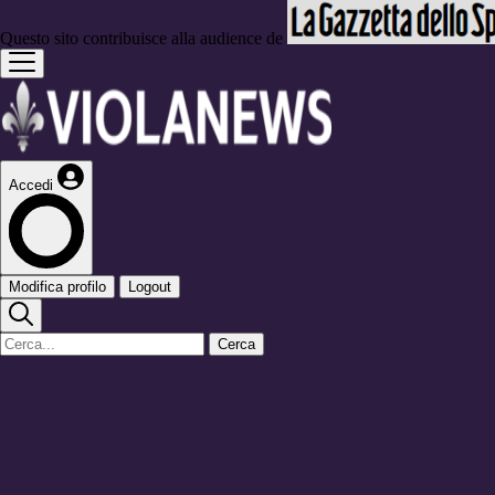
Questo sito contribuisce alla audience de
Accedi
Modifica profilo
Logout
Cerca