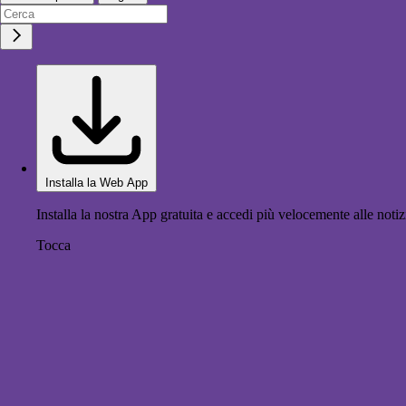
Installa la Web App
Installa la nostra App gratuita e accedi più velocemente alle notiz
Tocca