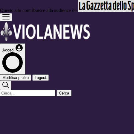
Questo sito contribuisce alla audience de
Accedi
Modifica profilo
Logout
Cerca