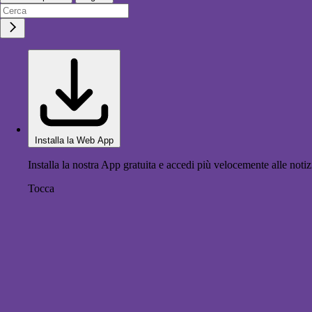
Installa la Web App
Installa la nostra App gratuita e accedi più velocemente alle notiz
Tocca