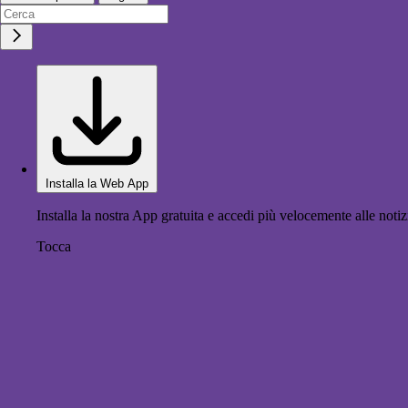
Installa la Web App
Installa la nostra App gratuita e accedi più velocemente alle notiz
Tocca