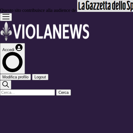
Questo sito contribuisce alla audience de
Accedi
Modifica profilo
Logout
Cerca