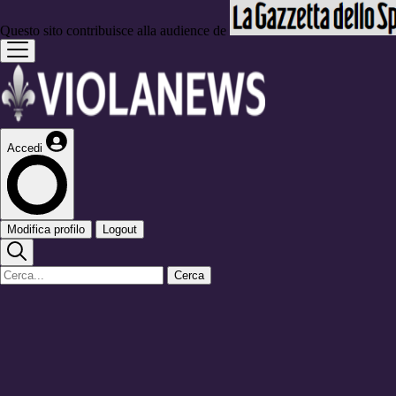
Questo sito contribuisce alla audience de
Accedi
Modifica profilo
Logout
Cerca