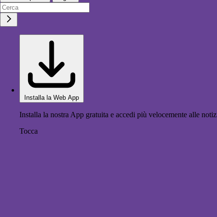
Installa la Web App
Installa la nostra App gratuita e accedi più velocemente alle notiz
Tocca