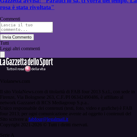
Gazzetta avvisa: "Paratici lo sa, ci vorrà del tempo. La
rosa è stata rivoltata"
Commenti
Invia Commento
Tutti
Leggi altri commenti
Violanews.com
Il sito ViolaNews.com di titolarità di FAB four 2013 S.r.l., con sede in
Firenze, Via Bolognese 263, C.F./PI 06342490486, è affiliato al
network Gazzanet di RCS Mediagroup S.p.a..
Unico responsabile dei contenuti (testi, foto, video e grafiche) è FAB
four 2013; per ogni comunicazione avente ad oggetto i contenuti del
Sito scrivere a
fabfour@legalmail.it
Copyright 2021-2026 © Tutti i diritti riservati.
Serie A