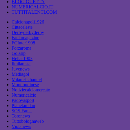
BLOG GUETTA
NUMERICALCIO.IT
TUTTITALENTI.COM
Calcionapoli1926
Cittaceleste
Derbyderbyderby
Fantamagazine
FCInter1908
Forzaroma
Golssip
Hellas1903
Ilmilanista
Juvenews
Mediagol
Milanistichannel
Mondoudinese
Notiziecalciomercato
Numericalcio
Padovasport
Pianetamilan
SOS Fanta
Toronews
Tuttobolognaweb
Violanews