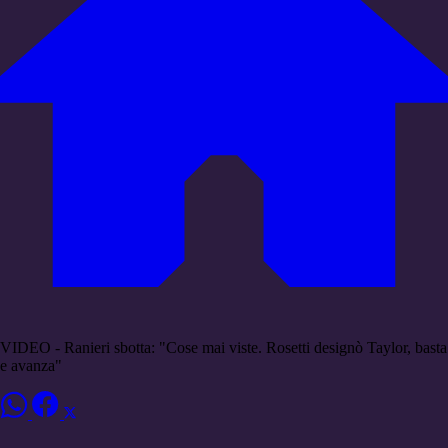
VIDEO - Ranieri sbotta: "Cose mai viste. Rosetti designò Taylor, basta
e avanza"