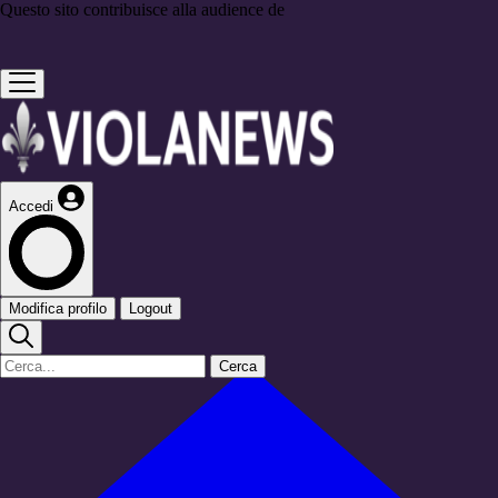
Questo sito contribuisce alla audience de
Accedi
Modifica profilo
Logout
Cerca