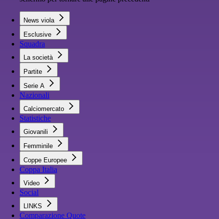
News viola
Esclusive
Squadra
La società
Partite
Serie A
Nazionali
Calciomercato
Statistiche
Giovanili
Femminile
Coppe Europee
Coppa Italia
Video
Social
LINKS
Comparazione Quote