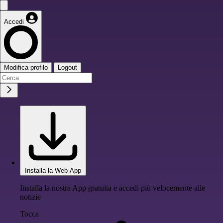
Accedi
Modifica profilo
Logout
Installa la Web App
Installa la nostra App gratuita e accedi più velocemente alle
notizie
Tocca