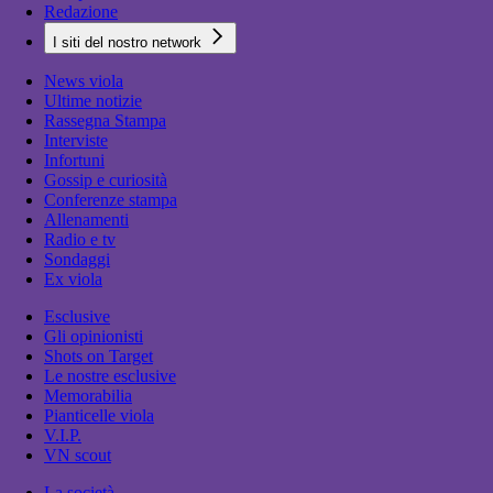
Redazione
I siti del nostro network
News viola
Ultime notizie
Rassegna Stampa
Interviste
Infortuni
Gossip e curiosità
Conferenze stampa
Allenamenti
Radio e tv
Sondaggi
Ex viola
Esclusive
Gli opinionisti
Shots on Target
Le nostre esclusive
Memorabilia
Pianticelle viola
V.I.P.
VN scout
La società