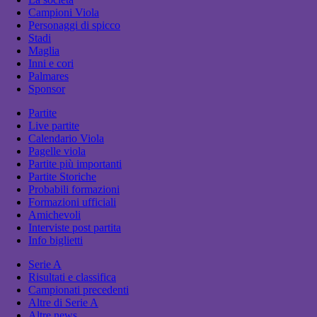
Campioni Viola
Personaggi di spicco
Stadi
Maglia
Inni e cori
Palmares
Sponsor
Partite
Live partite
Calendario Viola
Pagelle viola
Partite più importanti
Partite Storiche
Probabili formazioni
Formazioni ufficiali
Amichevoli
Interviste post partita
Info biglietti
Serie A
Risultati e classifica
Campionati precedenti
Altre di Serie A
Altre news